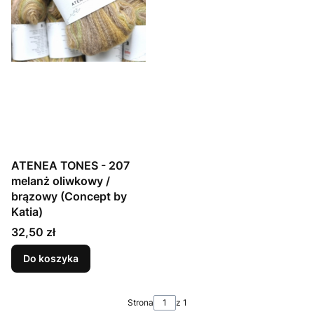
ATENEA TONES - 207
melanż oliwkowy /
brązowy (Concept by
Katia)
Cena
32,50 zł
Do koszyka
Strona
z 1