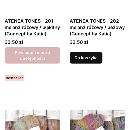
ATENEA TONES - 201
ATENEA TONES - 202
melanż różowy / błękitny
melanż różowy / beżowy
(Concept by Katia)
(Concept by Katia)
Cena
Cena
32,50 zł
32,50 zł
Powiadom mnie o
Do koszyka
dostępności
Bestseller