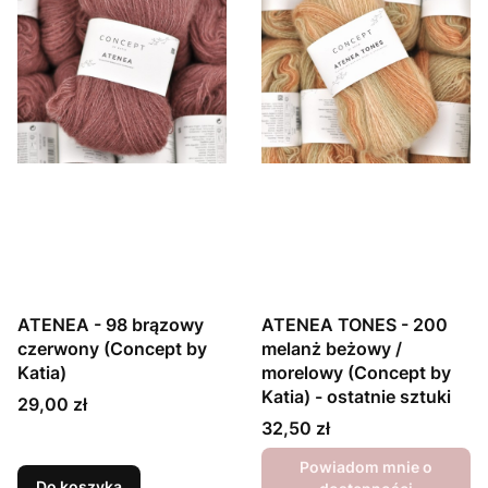
ATENEA - 98 brązowy
ATENEA TONES - 200
czerwony (Concept by
melanż beżowy /
Katia)
morelowy (Concept by
Katia) - ostatnie sztuki
Cena
29,00 zł
Cena
32,50 zł
Powiadom mnie o
Do koszyka