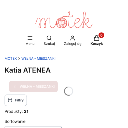
Produkty w koszy
Otwórz wyszukiwarkę
Menu
Szukaj
Zaloguj się
Koszyk
MOTEK
WEŁNA - MIESZANKI
Katia ATENEA
WEŁNA - MIESZANKI
Filtry
Produkty:
21
Lista produktów
Sortowanie: