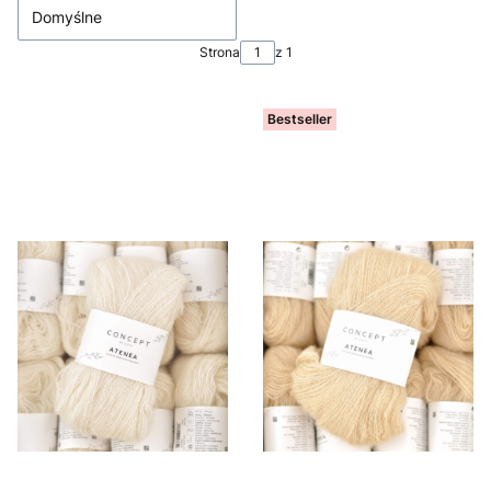
Domyślne
Strona
z 1
Bestseller