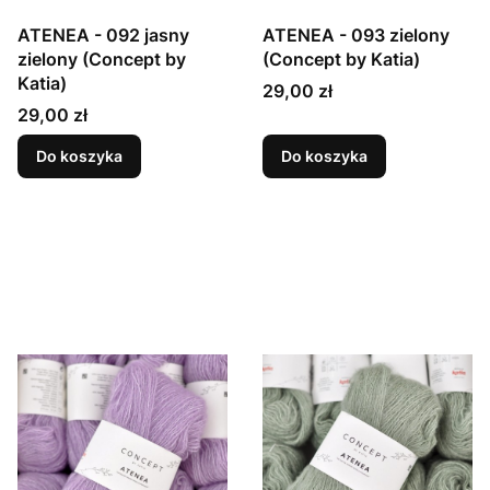
ATENEA - 092 jasny
ATENEA - 093 zielony
zielony (Concept by
(Concept by Katia)
Katia)
Cena
29,00 zł
Cena
29,00 zł
Do koszyka
Do koszyka