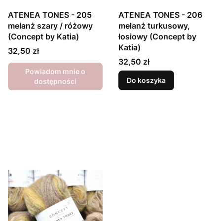
ATENEA TONES - 205
ATENEA TONES - 206
melanż szary / różowy
melanż turkusowy,
(Concept by Katia)
łosiowy (Concept by
Katia)
Cena
32,50 zł
Cena
32,50 zł
Powiadom mnie o
Do koszyka
dostępności