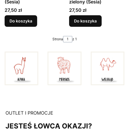
(Sesia)
zielony (Sesia)
Cena
Cena
27,50 zł
27,50 zł
Do koszyka
Do koszyka
Strona
z 1
OUTLET I PROMOCJE
JESTEŚ ŁOWCĄ OKAZJI?