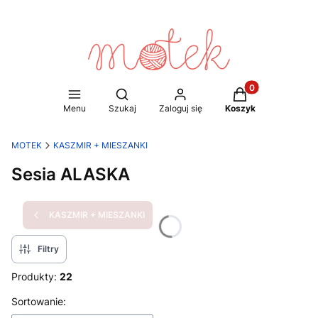
Produkty w koszy
Otwórz wyszukiwarkę
Menu
Szukaj
Zaloguj się
Koszyk
MOTEK
KASZMIR + MIESZANKI
Sesia ALASKA
KASZMIR + MIESZANKI
Filtry
Produkty:
22
Lista produktów
Sortowanie: