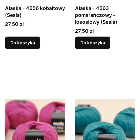
Alaska - 4556 kobaltowy
Alaska - 4563
(Sesia)
pomarańczowy -
łososiowy (Sesia)
Cena
27,50 zł
Cena
27,50 zł
Do koszyka
Do koszyka