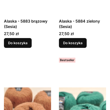
Alaska - 5883 brązowy
Alaska - 5884 zielony
(Sesia)
(Sesia)
Cena
Cena
27,50 zł
27,50 zł
Do koszyka
Do koszyka
Bestseller