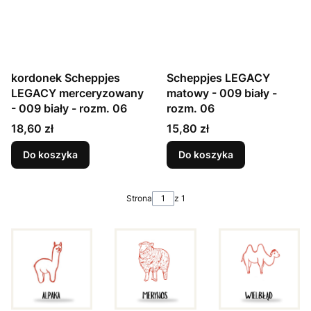
kordonek Scheppjes
Scheppjes LEGACY
LEGACY merceryzowany
matowy - 009 biały -
- 009 biały - rozm. 06
rozm. 06
Cena
Cena
18,60 zł
15,80 zł
Do koszyka
Do koszyka
Strona
z 1