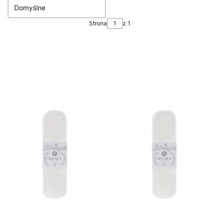
Domyślne
Strona
z 1