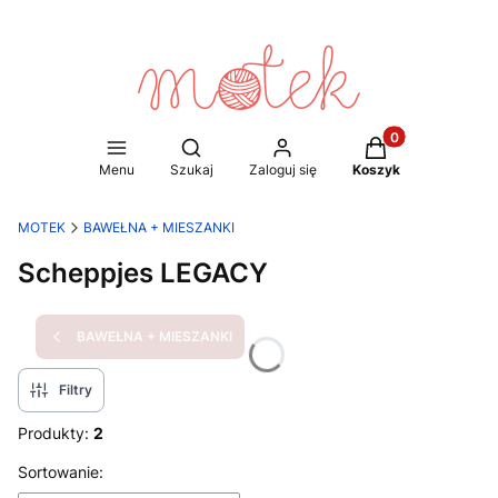
Produkty w koszy
Otwórz wyszukiwarkę
Menu
Szukaj
Zaloguj się
Koszyk
MOTEK
BAWEŁNA + MIESZANKI
Scheppjes LEGACY
BAWEŁNA + MIESZANKI
Filtry
Produkty:
2
Lista produktów
Sortowanie: