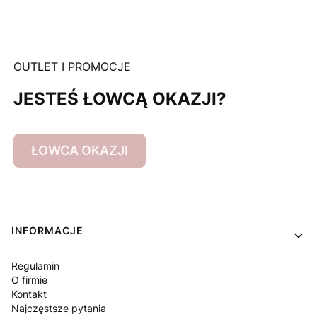
OUTLET I PROMOCJE
JESTEŚ ŁOWCĄ OKAZJI?
ŁOWCA OKAZJI
Linki w stopce
INFORMACJE
Regulamin
O firmie
Kontakt
Najczęstsze pytania