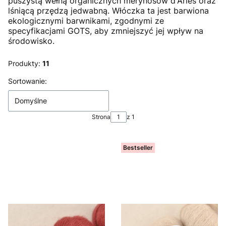
puszystą wełną organicznych merynosów d'Arles oraz
lśniącą przędzą jedwabną. Włóczka ta jest barwiona
ekologicznymi barwnikami, zgodnymi ze
specyfikacjami GOTS, aby zmniejszyć jej wpływ na
środowisko.
Produkty:
11
Lista produktów
Sortowanie:
Domyślne
Strona
z 1
Bestseller