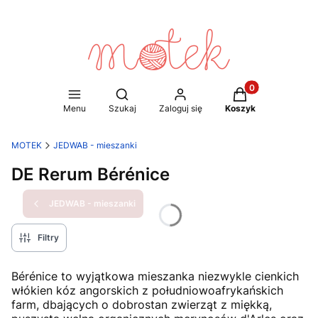
Produkty w koszy
Otwórz wyszukiwarkę
Menu
Szukaj
Zaloguj się
Koszyk
MOTEK
JEDWAB - mieszanki
DE Rerum Bérénice
JEDWAB - mieszanki
Filtry
Bérénice to wyjątkowa mieszanka niezwykle cienkich
włókien kóz angorskich z południowoafrykańskich
farm, dbających o dobrostan zwierząt z miękką,