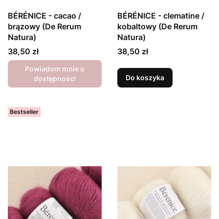
BÉRÉNICE - cacao /
BÉRÉNICE - clematine /
brązowy (De Rerum
kobaltowy (De Rerum
Natura)
Natura)
Cena
Cena
38,50 zł
38,50 zł
Powiadom mnie o
Do koszyka
dostępności
Bestseller