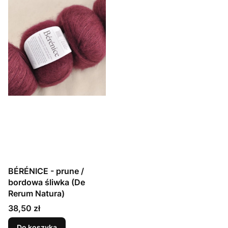
BÉRÉNICE - prune /
bordowa śliwka (De
Rerum Natura)
Cena
38,50 zł
Do koszyka