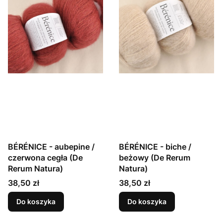
BÉRÉNICE - aubepine /
BÉRÉNICE - biche /
czerwona cegła (De
beżowy (De Rerum
Rerum Natura)
Natura)
Cena
Cena
38,50 zł
38,50 zł
Do koszyka
Do koszyka