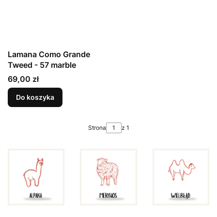
Lamana Como Grande
Tweed - 57 marble
Cena
69,00 zł
Do koszyka
Strona
z 1