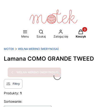
Produkty w koszy
Otwórz wyszukiwarkę
Menu
Szukaj
Zaloguj się
Koszyk
MOTEK
WEŁNA MERINO (MERYNOSA)
Lamana COMO GRANDE TWEED
WEŁNA MERINO (MERYNOSA)
Filtry
Produkty:
1
Lista produktów
Sortowanie: