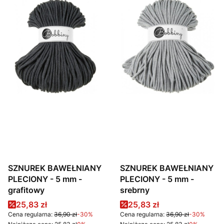
SZNUREK BAWEŁNIANY
SZNUREK BAWEŁNIANY
PLECIONY - 5 mm -
PLECIONY - 5 mm -
grafitowy
srebrny
Cena promocyjna
Cena promocyjna
25,83 zł
25,83 zł
Cena regularna:
36,90 zł
-30%
Cena regularna:
36,90 zł
-30%