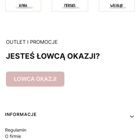
OUTLET I PROMOCJE
JESTEŚ ŁOWCĄ OKAZJI?
ŁOWCA OKAZJI
Linki w stopce
INFORMACJE
Regulamin
O firmie