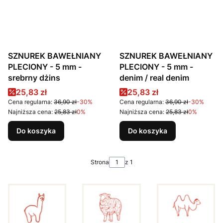
SZNUREK BAWEŁNIANY
SZNUREK BAWEŁNIANY
PLECIONY - 5 mm -
PLECIONY - 5 mm -
srebrny dżins
denim / real denim
Cena promocyjna
Cena promocyjna
25,83 zł
25,83 zł
Cena regularna:
36,90 zł
-30%
Cena regularna:
36,90 zł
-30%
Najniższa cena:
25,83 zł
0%
Najniższa cena:
25,83 zł
0%
Do koszyka
Do koszyka
Strona
z 1