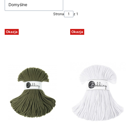
Domyślne
Strona
z 1
Okazja
Okazja