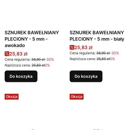
SZNUREK BAWEŁNIANY
SZNUREK BAWEŁNIANY
PLECIONY - 5 mm -
PLECIONY - 5 mm - biały
awokado
Cena promocyjna
25,83 zł
Cena promocyjna
25,83 zł
Cena regularna:
36,90 zł
-30%
Najniższa cena:
25,83 zł
0%
Cena regularna:
36,90 zł
-30%
Najniższa cena:
25,83 zł
0%
Do koszyka
Do koszyka
Okazja
Okazja