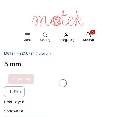
Produkty w koszy
Otwórz wyszukiwarkę
Menu
Szukaj
Zaloguj się
Koszyk
MOTEK
SZNUREK
pleciony
5 mm
pleciony
Filtry
Produkty:
6
Lista produktów
Sortowanie: