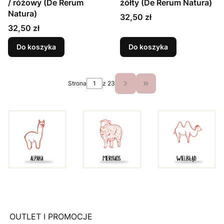
/ różowy (De Rerum
żółty (De Rerum Natura)
Natura)
Cena
32,50 zł
Cena
32,50 zł
Do koszyka
Do koszyka
Strona
z 23
Przejdź do ostatniej s
OUTLET I PROMOCJE