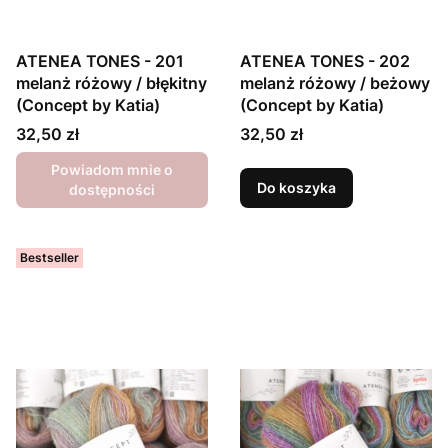
ATENEA TONES - 201
ATENEA TONES - 202
melanż różowy / błękitny
melanż różowy / beżowy
(Concept by Katia)
(Concept by Katia)
Cena
Cena
32,50 zł
32,50 zł
Powiadom mnie o
Do koszyka
dostępności
Bestseller