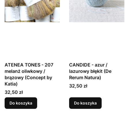
ATENEA TONES - 207
CANDIDE - azur /
melanż oliwkowy /
lazurowy błękit (De
brązowy (Concept by
Rerum Natura)
Katia)
Cena
32,50 zł
Cena
32,50 zł
Do koszyka
Do koszyka