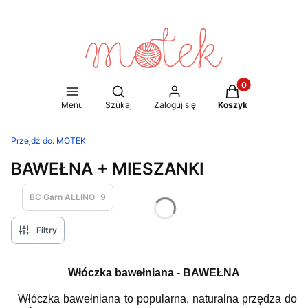
Produkty w koszy
Otwórz wyszukiwarkę
Menu
Szukaj
Zaloguj się
Koszyk
Przejdź do:
MOTEK
BAWEŁNA + MIESZANKI
BC Garn ALLINO
9
Filtry
Włóczka bawełniana - BAWEŁNA
Włóczka bawełniana to popularna, naturalna przędza do