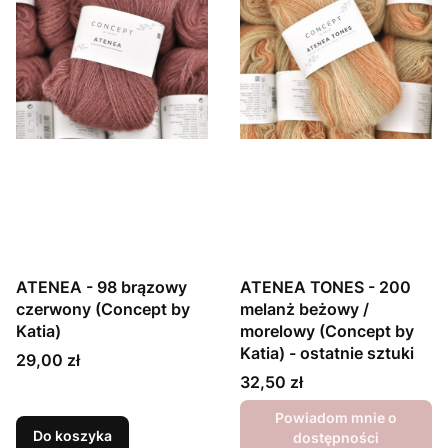
ATENEA - 98 brązowy
ATENEA TONES - 200
czerwony (Concept by
melanż beżowy /
Katia)
morelowy (Concept by
Katia) - ostatnie sztuki
Cena
29,00 zł
Cena
32,50 zł
Powiadom mnie o
Do koszyka
dostępności