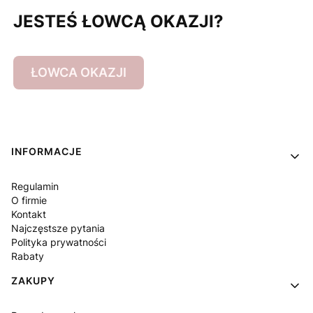
JESTEŚ ŁOWCĄ OKAZJI?
ŁOWCA OKAZJI
Linki w stopce
INFORMACJE
Regulamin
O firmie
Kontakt
Najczęstsze pytania
Polityka prywatności
Rabaty
ZAKUPY