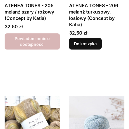
ATENEA TONES - 205
ATENEA TONES - 206
melanż szary / różowy
melanż turkusowy,
(Concept by Katia)
łosiowy (Concept by
Katia)
Cena
32,50 zł
Cena
32,50 zł
Powiadom mnie o
Do koszyka
dostępności