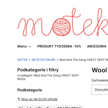
Menu
PRODUKT TYGODNIA -10%
AKCESORIA
MOTEK
WŁÓCZKI GRUBE
Wool And The Gang CRAZY SEXY 
Wool
Podkategorie i filtry
w kategorii: Wool And The Gang CRAZY SEXY
WOOL
Lista
Sortowani
Podkategorie
Domyśl
Wróć do: WŁÓCZKI GRUBE