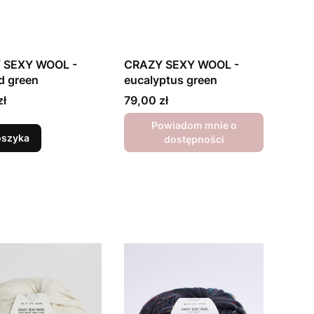
 SEXY WOOL -
CRAZY SEXY WOOL -
d green
eucalyptus green
Cena
zł
79,00 zł
Powiadom mnie o
oszyka
dostępności