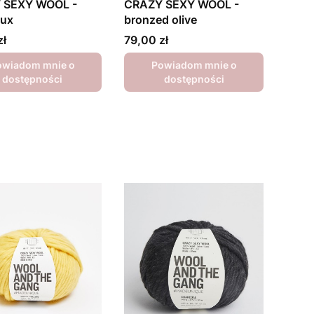
 SEXY WOOL -
CRAZY SEXY WOOL -
aux
bronzed olive
Cena
zł
79,00 zł
owiadom mnie o
Powiadom mnie o
dostępności
dostępności