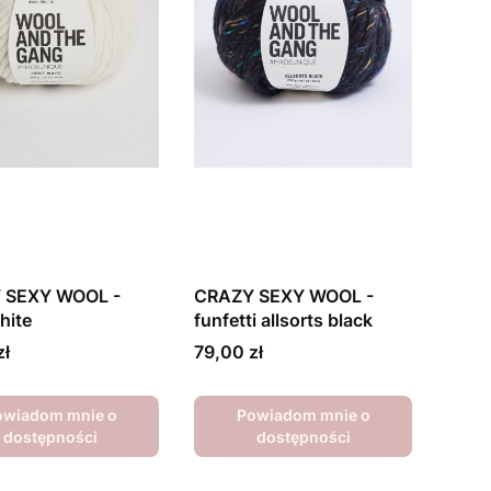
 SEXY WOOL -
CRAZY SEXY WOOL -
hite
funfetti allsorts black
Cena
zł
79,00 zł
owiadom mnie o
Powiadom mnie o
dostępności
dostępności