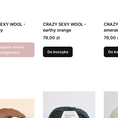
EXY WOOL -
CRAZY SEXY WOOL -
CRAZY
ey
earthy orange
emeral
Cena
Cena
79,00 zł
79,00 
iadom mnie o
Do koszyka
Do k
ostępności