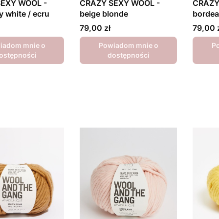
EXY WOOL -
CRAZY SEXY WOOL -
CRAZY
y white / ecru
beige blonde
borde
Cena
Cena
79,00 zł
79,00 
iadom mnie o
Powiadom mnie o
P
ostępności
dostępności