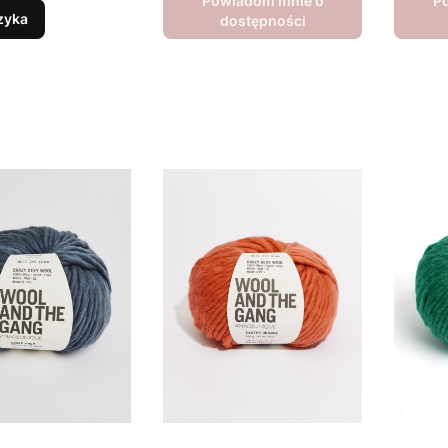
Powiadom mnie o
P
zyka
dostępności