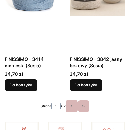
FINISSIMO - 3414
FINISSIMO - 3842 jasny
niebieski (Sesia)
beżowy (Sesia)
Cena
Cena
24,70 zł
24,70 zł
Do koszyka
Do koszyka
Strona
z 2
Przejdź do ostatniej st