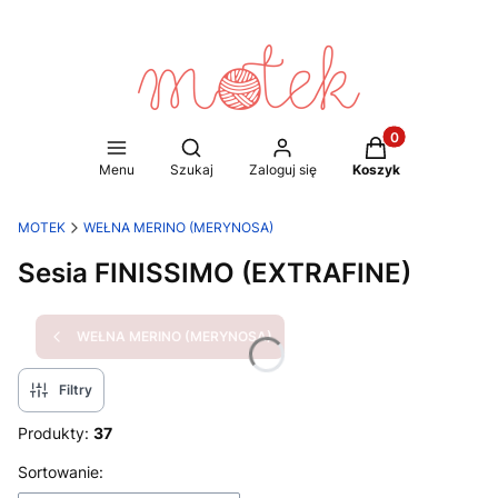
Produkty w koszy
Otwórz wyszukiwarkę
Menu
Szukaj
Zaloguj się
Koszyk
MOTEK
WEŁNA MERINO (MERYNOSA)
Sesia FINISSIMO (EXTRAFINE)
WEŁNA MERINO (MERYNOSA)
Filtry
Produkty:
37
Lista produktów
Sortowanie: