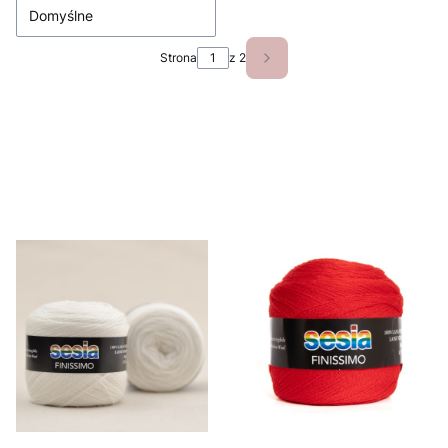
Domyślne
Strona
z 2
Następne produkty