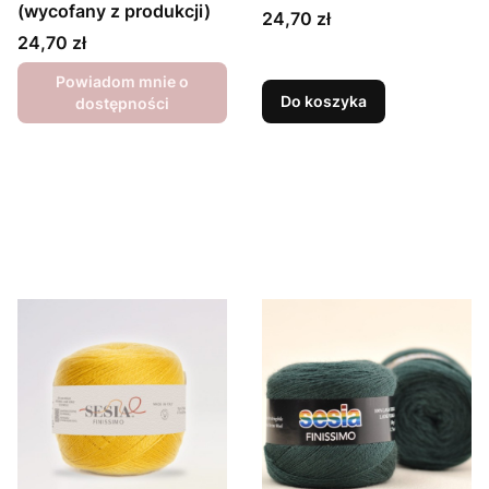
(wycofany z produkcji)
Cena
24,70 zł
Cena
24,70 zł
Powiadom mnie o
Do koszyka
dostępności