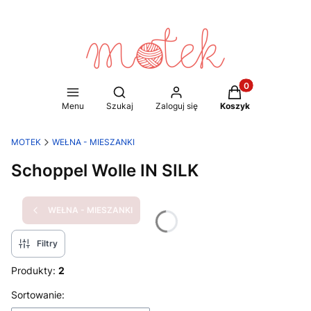
Produkty w koszy
Otwórz wyszukiwarkę
Menu
Szukaj
Zaloguj się
Koszyk
MOTEK
WEŁNA - MIESZANKI
Schoppel Wolle IN SILK
WEŁNA - MIESZANKI
Filtry
Produkty:
2
Lista produktów
Sortowanie: