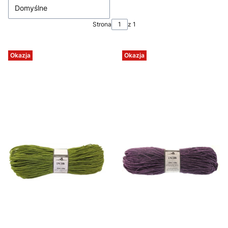
Domyślne
Strona
z 1
Okazja
Okazja