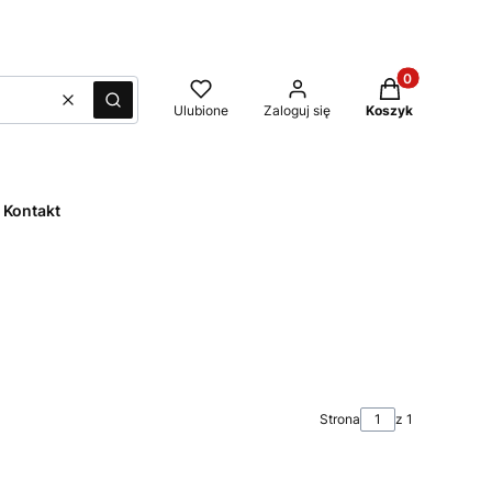
Produkty w kos
Wyczyść
Szukaj
Ulubione
Zaloguj się
Koszyk
Kontakt
Strona
z 1