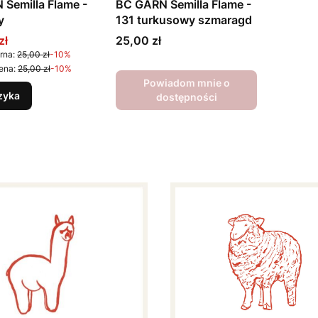
Semilla Flame -
BC GARN Semilla Flame -
y
131 turkusowy szmaragd
promocyjna
Cena
zł
25,00 zł
rna:
25,00 zł
-10%
ena:
25,00 zł
-10%
Powiadom mnie o
zyka
dostępności