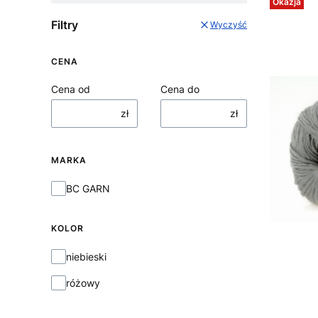
Okazja
Filtry
Wyczyść
CENA
Cena od
Cena do
zł
zł
MARKA
Marka
BC GARN
KOLOR
KOLOR
niebieski
różowy