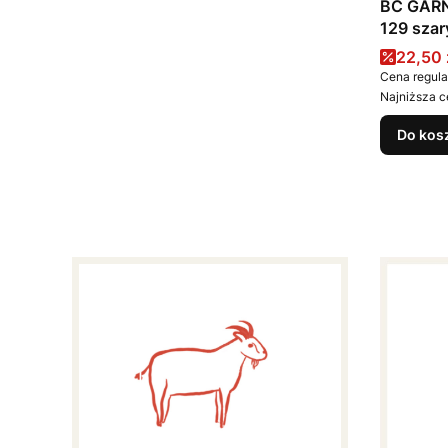
BC GARN 
129 szar
Cena 
22,50 
Cena regula
Najniższa c
Do kos