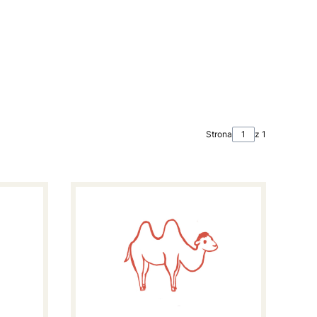
Strona
z 1