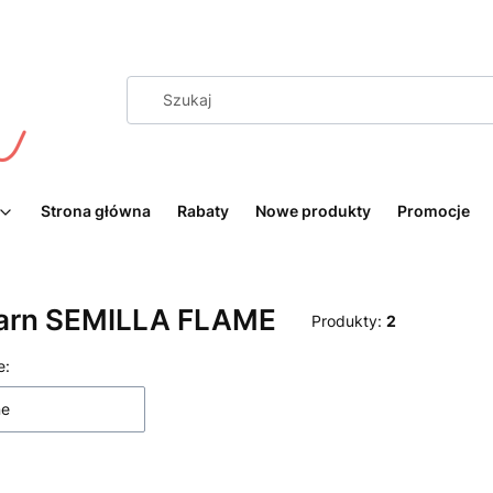
Strona główna
Rabaty
Nowe produkty
Promocje
arn SEMILLA FLAME
Produkty:
2
 produktów
e:
ne