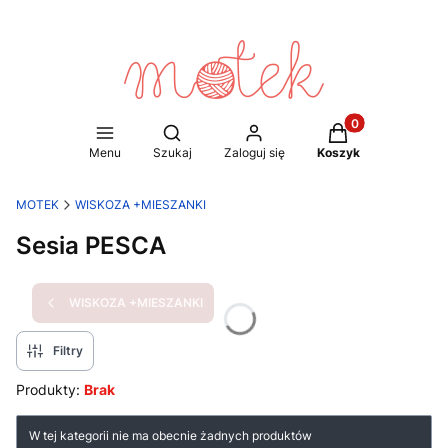
Produkty w koszy
Otwórz wyszukiwarkę
Menu
Szukaj
Zaloguj się
Koszyk
MOTEK
WISKOZA +MIESZANKI
Sesia PESCA
WISKOZA +MIESZANKI
Filtry
Produkty:
Brak
Lista produktów
W tej kategorii nie ma obecnie żadnych produktów