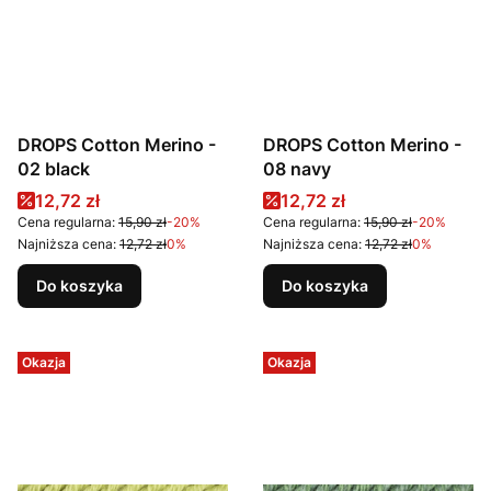
DROPS Cotton Merino -
DROPS Cotton Merino -
02 black
08 navy
Cena promocyjna
Cena promocyjna
12,72 zł
12,72 zł
Cena regularna:
15,90 zł
-20%
Cena regularna:
15,90 zł
-20%
Najniższa cena:
12,72 zł
0%
Najniższa cena:
12,72 zł
0%
Do koszyka
Do koszyka
Okazja
Okazja