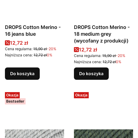
DROPS Cotton Merino -
DROPS Cotton Merino -
16 jeans blue
18 medium grey
(wycofany z produkcji)
Cena promocyjna
12,72 zł
Cena promocyjna
Cena regularna:
15,90 zł
-20%
12,72 zł
Najniższa cena:
12,72 zł
0%
Cena regularna:
15,90 zł
-20%
Najniższa cena:
12,72 zł
0%
Do koszyka
Do koszyka
Okazja
Okazja
Bestseller