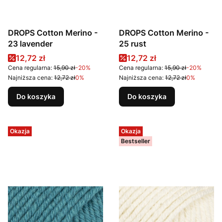
DROPS Cotton Merino -
DROPS Cotton Merino -
23 lavender
25 rust
Cena promocyjna
Cena promocyjna
12,72 zł
12,72 zł
Cena regularna:
15,90 zł
-20%
Cena regularna:
15,90 zł
-20%
Najniższa cena:
12,72 zł
0%
Najniższa cena:
12,72 zł
0%
Do koszyka
Do koszyka
Okazja
Okazja
Bestseller