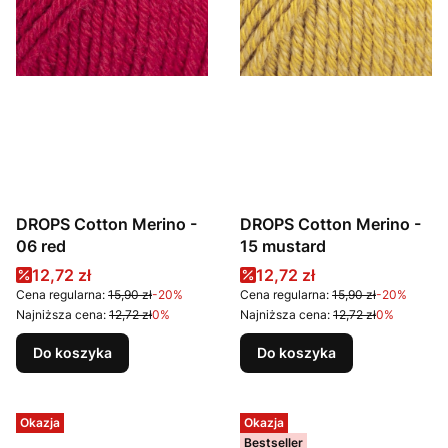
DROPS Cotton Merino -
DROPS Cotton Merino -
06 red
15 mustard
Cena promocyjna
Cena promocyjna
12,72 zł
12,72 zł
Cena regularna:
15,90 zł
-20%
Cena regularna:
15,90 zł
-20%
Najniższa cena:
12,72 zł
0%
Najniższa cena:
12,72 zł
0%
Do koszyka
Do koszyka
Okazja
Okazja
Bestseller