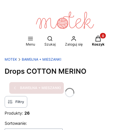
Produkty w koszy
Otwórz wyszukiwarkę
Menu
Szukaj
Zaloguj się
Koszyk
MOTEK
BAWEŁNA + MIESZANKI
Drops COTTON MERINO
BAWEŁNA + MIESZANKI
Filtry
Produkty:
26
Lista produktów
Sortowanie: