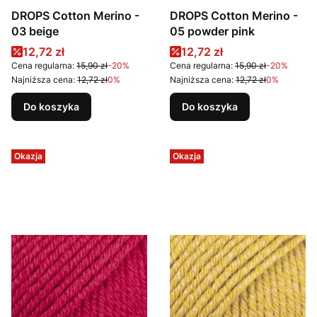
DROPS Cotton Merino -
DROPS Cotton Merino -
03 beige
05 powder pink
Cena promocyjna
Cena promocyjna
12,72 zł
12,72 zł
Cena regularna:
15,90 zł
-20%
Cena regularna:
15,90 zł
-20%
Najniższa cena:
12,72 zł
0%
Najniższa cena:
12,72 zł
0%
Do koszyka
Do koszyka
Okazja
Okazja