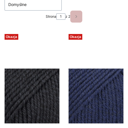
Domyślne
Strona
z 2
Następne produkty
Okazja
Okazja