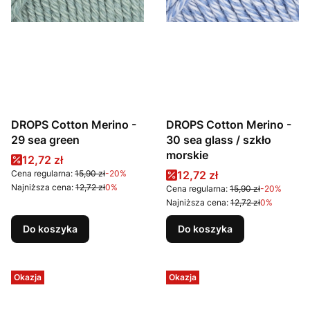
DROPS Cotton Merino -
DROPS Cotton Merino -
29 sea green
30 sea glass / szkło
morskie
Cena promocyjna
12,72 zł
Cena promocyjna
Cena regularna:
15,90 zł
-20%
12,72 zł
Najniższa cena:
12,72 zł
0%
Cena regularna:
15,90 zł
-20%
Najniższa cena:
12,72 zł
0%
Do koszyka
Do koszyka
Okazja
Okazja