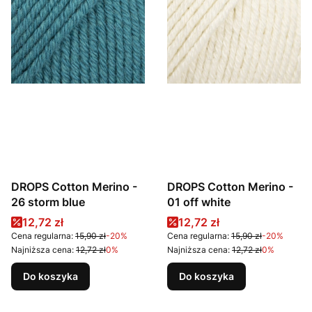
DROPS Cotton Merino -
DROPS Cotton Merino -
26 storm blue
01 off white
Cena promocyjna
Cena promocyjna
12,72 zł
12,72 zł
Cena regularna:
15,90 zł
-20%
Cena regularna:
15,90 zł
-20%
Najniższa cena:
12,72 zł
0%
Najniższa cena:
12,72 zł
0%
Do koszyka
Do koszyka