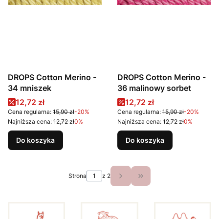
DROPS Cotton Merino -
DROPS Cotton Merino -
34 mniszek
36 malinowy sorbet
Cena promocyjna
Cena promocyjna
12,72 zł
12,72 zł
Cena regularna:
15,90 zł
-20%
Cena regularna:
15,90 zł
-20%
Najniższa cena:
12,72 zł
0%
Najniższa cena:
12,72 zł
0%
Do koszyka
Do koszyka
Strona
z 2
Przejdź do ostatniej st