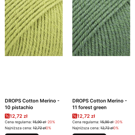
DROPS Cotton Merino -
DROPS Cotton Merino -
10 pistachio
11 forest green
Cena promocyjna
Cena promocyjna
12,72 zł
12,72 zł
Cena regularna:
15,90 zł
-20%
Cena regularna:
15,90 zł
-20%
Najniższa cena:
12,72 zł
0%
Najniższa cena:
12,72 zł
0%