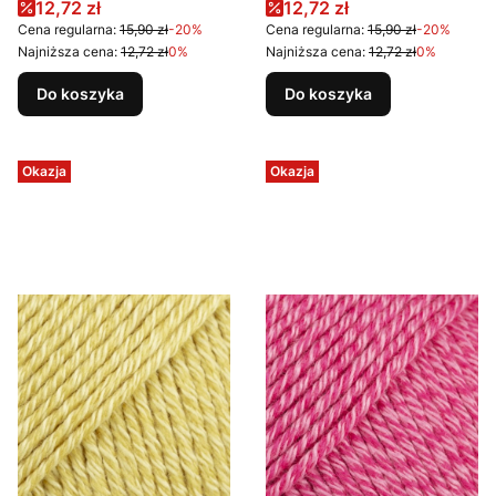
Cena promocyjna
Cena promocyjna
12,72 zł
12,72 zł
Cena regularna:
15,90 zł
-20%
Cena regularna:
15,90 zł
-20%
Najniższa cena:
12,72 zł
0%
Najniższa cena:
12,72 zł
0%
Do koszyka
Do koszyka
Okazja
Okazja