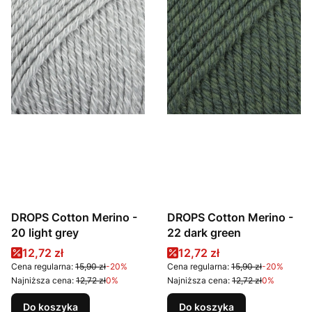
DROPS Cotton Merino -
DROPS Cotton Merino -
20 light grey
22 dark green
Cena promocyjna
Cena promocyjna
12,72 zł
12,72 zł
Cena regularna:
15,90 zł
-20%
Cena regularna:
15,90 zł
-20%
Najniższa cena:
12,72 zł
0%
Najniższa cena:
12,72 zł
0%
Do koszyka
Do koszyka