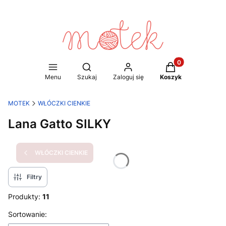
Produkty w koszy
Otwórz wyszukiwarkę
Menu
Szukaj
Zaloguj się
Koszyk
MOTEK
WŁÓCZKI CIENKIE
Lana Gatto SILKY
WŁÓCZKI CIENKIE
Filtry
Produkty:
11
Lista produktów
Sortowanie: