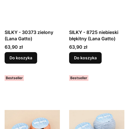
SILKY - 30373 zielony
SILKY - 8725 niebieski
(Lana Gatto)
błękitny (Lana Gatto)
Cena
Cena
63,90 zł
63,90 zł
Do koszyka
Do koszyka
Bestseller
Bestseller