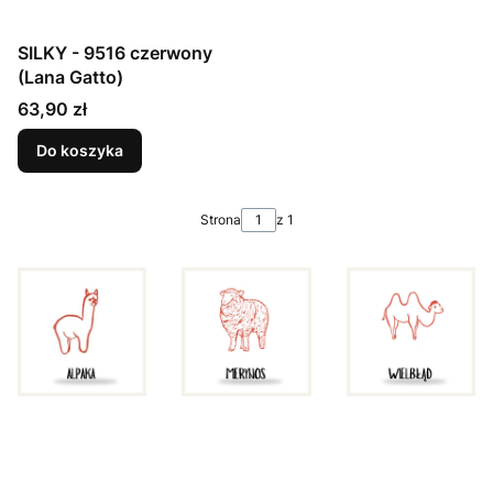
SILKY - 9516 czerwony
(Lana Gatto)
Cena
63,90 zł
Do koszyka
Strona
z 1