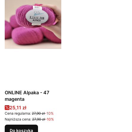
ONLINE Alpaka - 47
magenta
Cena promocyjna
25,11 zł
Cena regularna:
27,90 zł
-10%
Najniższa cena:
27,90 zł
-10%
Do koszyka