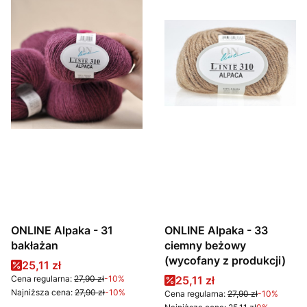
ONLINE Alpaka - 31
ONLINE Alpaka - 33
bakłażan
ciemny beżowy
(wycofany z produkcji)
Cena promocyjna
25,11 zł
Cena promocyjna
Cena regularna:
27,90 zł
-10%
25,11 zł
Najniższa cena:
27,90 zł
-10%
Cena regularna:
27,90 zł
-10%