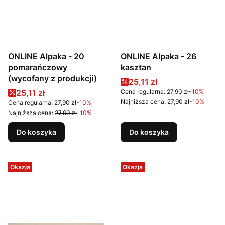
ONLINE Alpaka - 20
ONLINE Alpaka - 26
pomarańczowy
kasztan
(wycofany z produkcji)
Cena promocyjna
25,11 zł
Cena promocyjna
25,11 zł
Cena regularna:
27,90 zł
-10%
Najniższa cena:
27,90 zł
-10%
Cena regularna:
27,90 zł
-10%
Najniższa cena:
27,90 zł
-10%
Do koszyka
Do koszyka
Okazja
Okazja