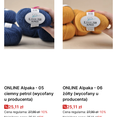
ONLINE Alpaka - 05
ONLINE Alpaka - 06
ciemny petrol (wycofany
żółty (wycofany u
u producenta)
producenta)
Cena promocyjna
Cena promocyjna
25,11 zł
25,11 zł
Cena regularna:
27,90 zł
-10%
Cena regularna:
27,90 zł
-10%