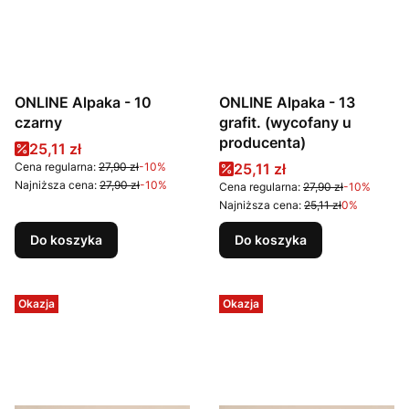
ONLINE Alpaka - 10
ONLINE Alpaka - 13
czarny
grafit. (wycofany u
producenta)
Cena promocyjna
25,11 zł
Cena promocyjna
Cena regularna:
27,90 zł
-10%
25,11 zł
Najniższa cena:
27,90 zł
-10%
Cena regularna:
27,90 zł
-10%
Najniższa cena:
25,11 zł
0%
Do koszyka
Do koszyka
Okazja
Okazja