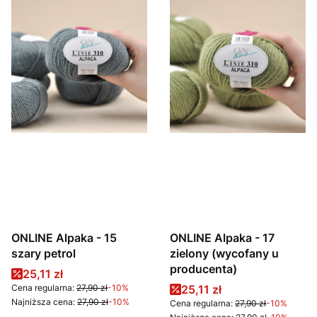
ONLINE Alpaka - 15
ONLINE Alpaka - 17
szary petrol
zielony (wycofany u
producenta)
Cena promocyjna
25,11 zł
Cena promocyjna
Cena regularna:
27,90 zł
-10%
25,11 zł
Najniższa cena:
27,90 zł
-10%
Cena regularna:
27,90 zł
-10%