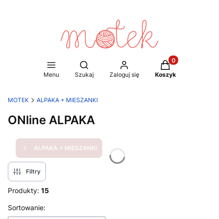
Produkty w koszy
Otwórz wyszukiwarkę
Menu
Szukaj
Zaloguj się
Koszyk
MOTEK
ALPAKA + MIESZANKI
ONline ALPAKA
ALPAKA + MIESZANKI
Filtry
Produkty:
15
Lista produktów
Sortowanie: