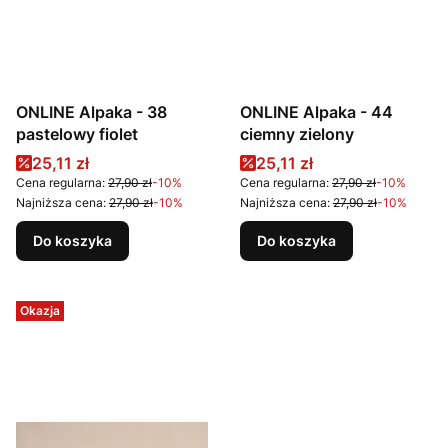
ONLINE Alpaka - 38
ONLINE Alpaka - 44
pastelowy fiolet
ciemny zielony
Cena promocyjna
Cena promocyjna
25,11 zł
25,11 zł
Cena regularna:
27,90 zł
-10%
Cena regularna:
27,90 zł
-10%
Najniższa cena:
27,90 zł
-10%
Najniższa cena:
27,90 zł
-10%
Do koszyka
Do koszyka
Okazja