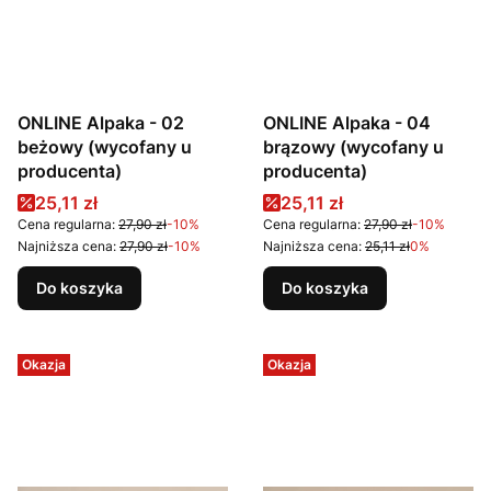
ONLINE Alpaka - 02
ONLINE Alpaka - 04
beżowy (wycofany u
brązowy (wycofany u
producenta)
producenta)
Cena promocyjna
Cena promocyjna
25,11 zł
25,11 zł
Cena regularna:
27,90 zł
-10%
Cena regularna:
27,90 zł
-10%
Najniższa cena:
27,90 zł
-10%
Najniższa cena:
25,11 zł
0%
Do koszyka
Do koszyka
Okazja
Okazja