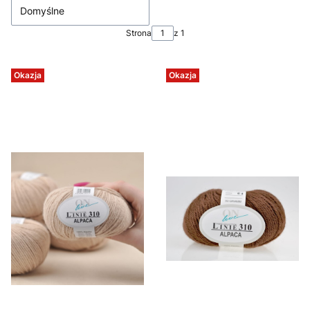
Domyślne
Strona
z 1
Okazja
Okazja