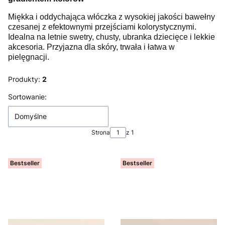
Miękka i oddychająca włóczka z wysokiej jakości bawełny
czesanej z efektownymi przejściami kolorystycznymi.
Idealna na letnie swetry, chusty, ubranka dziecięce i lekkie
akcesoria. Przyjazna dla skóry, trwała i łatwa w
pielęgnacji.
Produkty:
2
Lista produktów
Sortowanie:
Domyślne
Strona
z 1
Bestseller
Bestseller