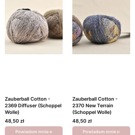
Zauberball Cotton -
Zauberball Cotton -
2369 Diffuser (Schoppel
2370 New Terrain
Wolle)
(Schoppel Wolle)
Cena
Cena
48,50 zł
48,50 zł
Powiadom mnie o
Powiadom mnie o