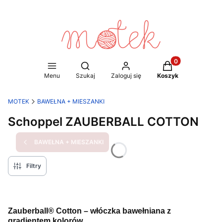
Produkty w koszy
Otwórz wyszukiwarkę
Menu
Szukaj
Zaloguj się
Koszyk
MOTEK
BAWEŁNA + MIESZANKI
Schoppel ZAUBERBALL COTTON
BAWEŁNA + MIESZANKI
Filtry
Zauberball® Cotton – włóczka bawełniana z
gradientem kolorów