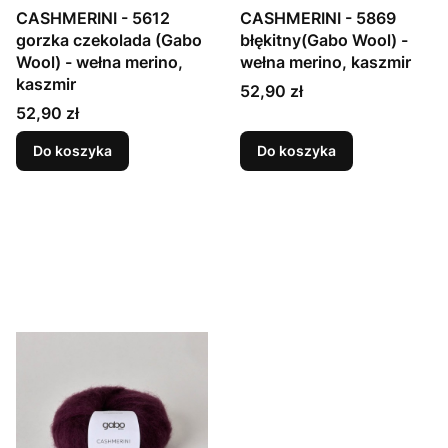
CASHMERINI - 5612
CASHMERINI - 5869
gorzka czekolada (Gabo
błękitny(Gabo Wool) -
Wool) - wełna merino,
wełna merino, kaszmir
kaszmir
Cena
52,90 zł
Cena
52,90 zł
Do koszyka
Do koszyka