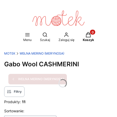
Produkty w koszy
Otwórz wyszukiwarkę
Menu
Szukaj
Zaloguj się
Koszyk
MOTEK
WEŁNA MERINO (MERYNOSA)
Gabo Wool CASHMERINI
WEŁNA MERINO (MERYNOSA)
Filtry
Produkty:
11
Lista produktów
Sortowanie: