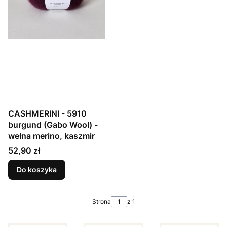
CASHMERINI - 5910
burgund (Gabo Wool) -
wełna merino, kaszmir
Cena
52,90 zł
Do koszyka
Strona
z 1