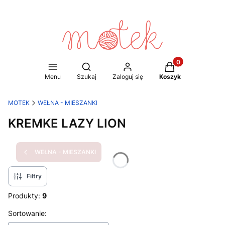
Produkty w koszy
Otwórz wyszukiwarkę
Menu
Szukaj
Zaloguj się
Koszyk
MOTEK
WEŁNA - MIESZANKI
KREMKE LAZY LION
WEŁNA - MIESZANKI
Filtry
Produkty:
9
Lista produktów
Sortowanie: