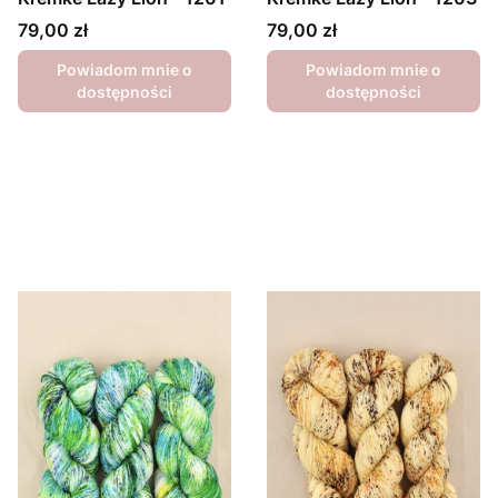
Cena
Cena
79,00 zł
79,00 zł
Powiadom mnie o
Powiadom mnie o
dostępności
dostępności