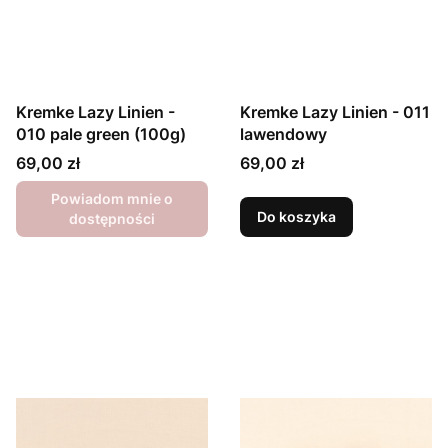
Kremke Lazy Linien -
Kremke Lazy Linien - 011
010 pale green (100g)
lawendowy
Cena
Cena
69,00 zł
69,00 zł
Powiadom mnie o
Do koszyka
dostępności