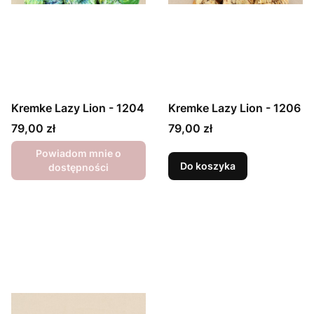
Kremke Lazy Lion - 1204
Kremke Lazy Lion - 1206
Cena
Cena
79,00 zł
79,00 zł
Powiadom mnie o
Do koszyka
dostępności