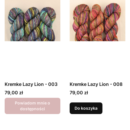
Kremke Lazy Lion - 003
Kremke Lazy Lion - 008
Cena
Cena
79,00 zł
79,00 zł
Powiadom mnie o
Do koszyka
dostępności