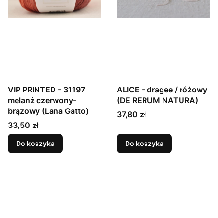
VIP PRINTED - 31197
ALICE - dragee / różowy
melanż czerwony-
(DE RERUM NATURA)
brązowy (Lana Gatto)
Cena
37,80 zł
Cena
33,50 zł
Do koszyka
Do koszyka