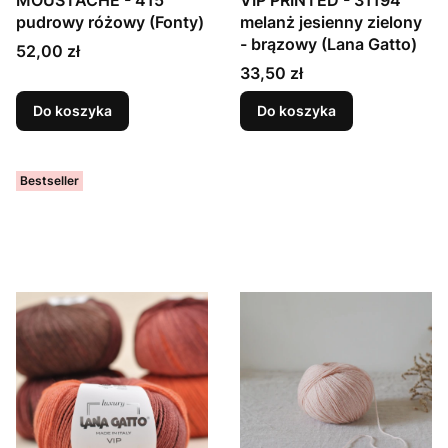
MOUSTACHE - 415
VIP PRINTED - 31194
pudrowy różowy (Fonty)
melanż jesienny zielony
- brązowy (Lana Gatto)
Cena
52,00 zł
Cena
33,50 zł
Do koszyka
Do koszyka
Bestseller