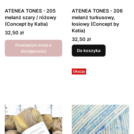
ATENEA TONES - 205
ATENEA TONES - 206
melanż szary / różowy
melanż turkusowy,
(Concept by Katia)
łosiowy (Concept by
Katia)
Cena
32,50 zł
Cena
32,50 zł
Powiadom mnie o
Do koszyka
dostępności
Okazja