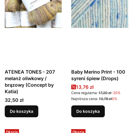
ATENEA TONES - 207
Baby Merino Print - 100
melanż oliwkowy /
syreni śpiew (Drops)
brązowy (Concept by
Cena promocyjna
13,76 zł
Katia)
Cena regularna:
17,20 zł
-20%
Najniższa cena:
13,76 zł
0%
Cena
32,50 zł
Do koszyka
Do koszyka
Okazja
Okazja