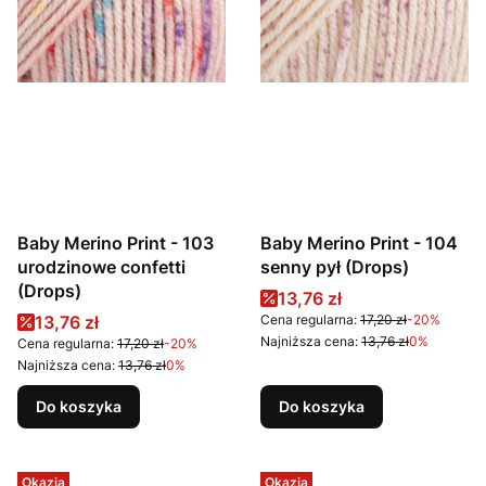
Baby Merino Print - 103
Baby Merino Print - 104
urodzinowe confetti
senny pył (Drops)
(Drops)
Cena promocyjna
13,76 zł
Cena promocyjna
13,76 zł
Cena regularna:
17,20 zł
-20%
Najniższa cena:
13,76 zł
0%
Cena regularna:
17,20 zł
-20%
Najniższa cena:
13,76 zł
0%
Do koszyka
Do koszyka
Okazja
Okazja