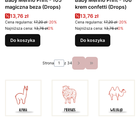
Baby Merino Print - 105
Baby Merino Print - 106
magiczna beza (Drops)
krem confetti (Drops)
Cena promocyjna
Cena promocyjna
13,76 zł
13,76 zł
Cena regularna:
17,20 zł
-20%
Cena regularna:
17,20 zł
-20%
Najniższa cena:
13,76 zł
0%
Najniższa cena:
13,76 zł
0%
Do koszyka
Do koszyka
Strona
z 34
Przejdź do ostatniej s