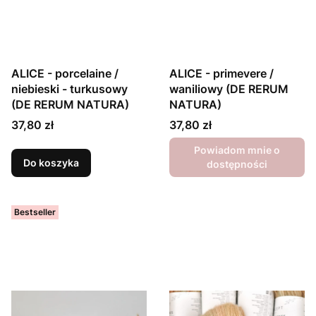
ALICE - porcelaine /
ALICE - primevere /
niebieski - turkusowy
waniliowy (DE RERUM
(DE RERUM NATURA)
NATURA)
Cena
Cena
37,80 zł
37,80 zł
Powiadom mnie o
Do koszyka
dostępności
Bestseller