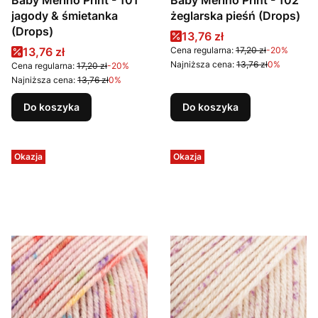
Baby Merino Print - 101
Baby Merino Print - 102
jagody & śmietanka
żeglarska pieśń (Drops)
(Drops)
Cena promocyjna
13,76 zł
Cena promocyjna
13,76 zł
Cena regularna:
17,20 zł
-20%
Najniższa cena:
13,76 zł
0%
Cena regularna:
17,20 zł
-20%
Najniższa cena:
13,76 zł
0%
Do koszyka
Do koszyka
Okazja
Okazja