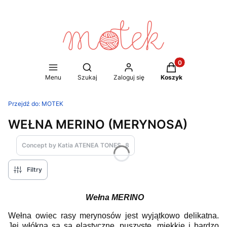
Produkty w koszy
Otwórz wyszukiwarkę
Menu
Szukaj
Zaloguj się
Koszyk
Przejdź do:
MOTEK
WEŁNA MERINO (MERYNOSA)
Concept by Katia ATENEA TONES
8
Filtry
Wełna MERINO
Wełna owiec rasy merynosów jest wyjątkowo delikatna.
Jej włókna są są elastyczne, puszyste, miękkie i bardzo