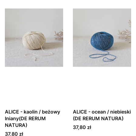
ALICE - kaolin / beżowy
ALICE - ocean / niebieski
lniany(DE RERUM
(DE RERUM NATURA)
NATURA)
Cena
37,80 zł
Cena
37,80 zł