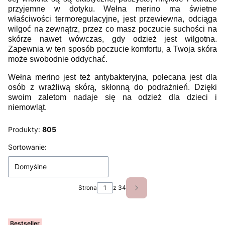
przyjemne w dotyku. Wełna merino ma świetne
właściwości termoregulacyjne
,
jest przewiewna, odciąga
wilgoć na zewnątrz, przez co masz poczucie suchości na
skórze nawet wówczas, gdy odzież jest wilgotna.
Zapewnia w ten sposób poczucie komfortu, a Twoja skóra
może swobodnie oddychać.
Wełna merino jest też antybakteryjna, polecana jest dla
osób z wrażliwą skórą, skłonną do podrażnień. Dzięki
swoim zaletom nadaje się na odzież dla dzieci i
niemowląt.
Produkty:
805
Lista produktów
Sortowanie:
Domyślne
Strona
z 34
Następne produkty
Bestseller