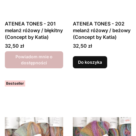
ATENEA TONES - 201
ATENEA TONES - 202
melanż różowy / błękitny
melanż różowy / beżowy
(Concept by Katia)
(Concept by Katia)
Cena
Cena
32,50 zł
32,50 zł
Powiadom mnie o
Do koszyka
dostępności
Bestseller