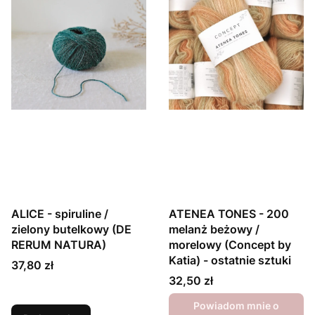
ALICE - spiruline /
ATENEA TONES - 200
zielony butelkowy (DE
melanż beżowy /
RERUM NATURA)
morelowy (Concept by
Katia) - ostatnie sztuki
Cena
37,80 zł
Cena
32,50 zł
Powiadom mnie o