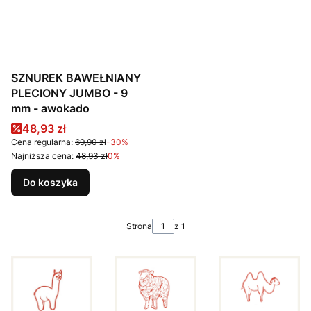
SZNUREK BAWEŁNIANY
PLECIONY JUMBO - 9
mm - awokado
Cena promocyjna
48,93 zł
Cena regularna:
69,90 zł
-30%
Najniższa cena:
48,93 zł
0%
Do koszyka
Strona
z 1