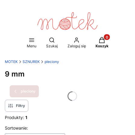
Produkty w koszy
Otwórz wyszukiwarkę
Menu
Szukaj
Zaloguj się
Koszyk
MOTEK
SZNUREK
pleciony
9 mm
pleciony
Filtry
Produkty:
1
Lista produktów
Sortowanie: