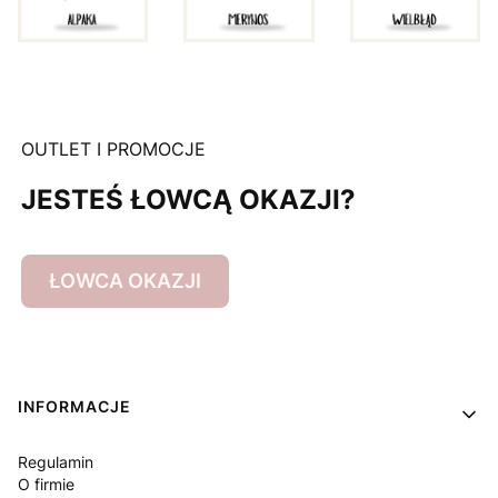
OUTLET I PROMOCJE
JESTEŚ ŁOWCĄ OKAZJI?
ŁOWCA OKAZJI
Linki w stopce
INFORMACJE
Regulamin
O firmie