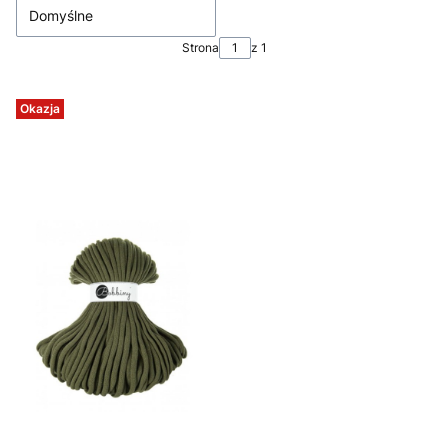
Domyślne
Strona
z 1
Okazja