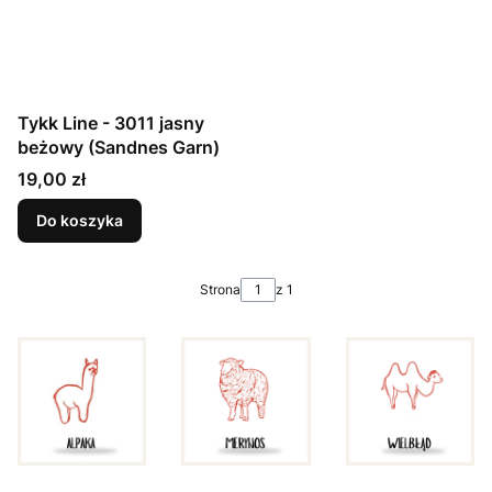
Tykk Line - 3011 jasny
beżowy (Sandnes Garn)
Cena
19,00 zł
Do koszyka
Strona
z 1