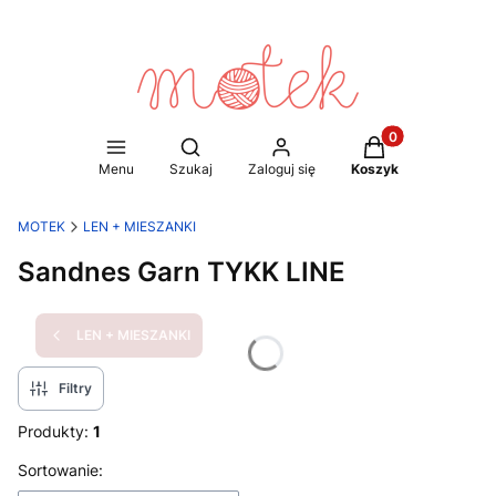
Produkty w koszy
Otwórz wyszukiwarkę
Menu
Szukaj
Zaloguj się
Koszyk
MOTEK
LEN + MIESZANKI
Sandnes Garn TYKK LINE
LEN + MIESZANKI
Filtry
Produkty:
1
Lista produktów
Sortowanie: