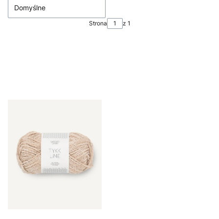
Domyślne
Strona
z 1