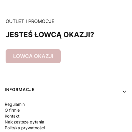
OUTLET I PROMOCJE
JESTEŚ ŁOWCĄ OKAZJI?
ŁOWCA OKAZJI
Linki w stopce
INFORMACJE
Regulamin
O firmie
Kontakt
Najczęstsze pytania
Polityka prywatności