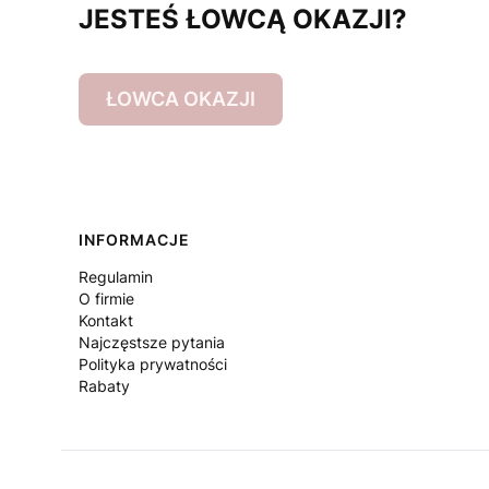
JESTEŚ ŁOWCĄ OKAZJI?
ŁOWCA OKAZJI
Linki w stopce
INFORMACJE
Regulamin
O firmie
Kontakt
Najczęstsze pytania
Polityka prywatności
Rabaty