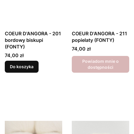
COEUR D'ANGORA - 201
COEUR D'ANGORA - 211
bordowy biskupi
popielaty (FONTY)
(FONTY)
Cena
74,00 zł
Cena
74,00 zł
Powiadom mnie o
Do koszyka
dostępności