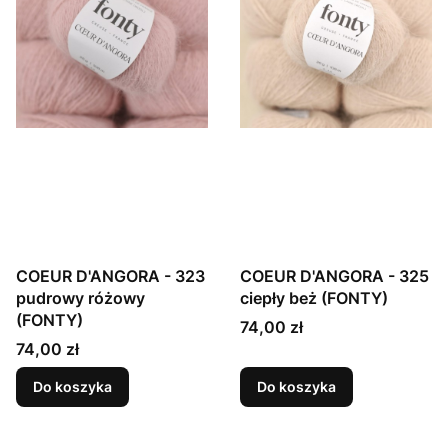
COEUR D'ANGORA - 323
COEUR D'ANGORA - 325
pudrowy różowy
ciepły beż (FONTY)
(FONTY)
Cena
74,00 zł
Cena
74,00 zł
Do koszyka
Do koszyka