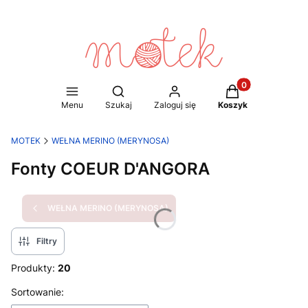
Produkty w koszy
Otwórz wyszukiwarkę
Menu
Szukaj
Zaloguj się
Koszyk
MOTEK
WEŁNA MERINO (MERYNOSA)
Fonty COEUR D'ANGORA
WEŁNA MERINO (MERYNOSA)
Filtry
Produkty:
20
Lista produktów
Sortowanie: