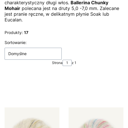
charakterystyczny długi włos.
Ballerina Chunky
Mohair
polecana jest na druty 5,0 -7,0 mm. Zalecane
jest pranie ręczne, w delikatnym płynie Soak lub
Eucalan.
Produkty:
17
Lista produktów
Sortowanie:
Domyślne
Strona
z 1