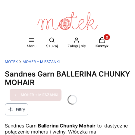
Produkty w koszy
Otwórz wyszukiwarkę
Menu
Szukaj
Zaloguj się
Koszyk
MOTEK
MOHER + MIESZANKI
Sandnes Garn BALLERINA CHUNKY
MOHAIR
MOHER + MIESZANKI
Filtry
Sandnes Garn
Ballerina Chunky Mohair
to klastyczne
połączenie moheru i wełny. Włóczka ma