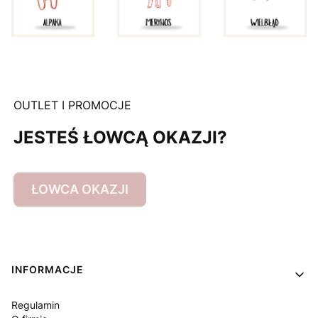
OUTLET I PROMOCJE
JESTEŚ ŁOWCĄ OKAZJI?
ŁOWCA OKAZJI
Linki w stopce
INFORMACJE
Regulamin