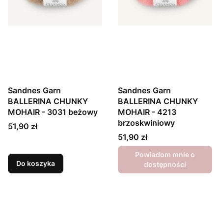
Sandnes Garn
Sandnes Garn
BALLERINA CHUNKY
BALLERINA CHUNKY
MOHAIR - 3031 beżowy
MOHAIR - 4213
brzoskwiniowy
Cena
51,90 zł
Cena
51,90 zł
Powiadom mnie o
Do koszyka
dostępności