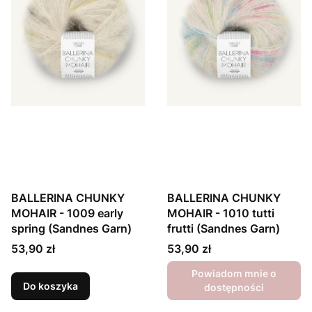
BALLERINA CHUNKY
BALLERINA CHUNKY
MOHAIR - 1009 early
MOHAIR - 1010 tutti
spring (Sandnes Garn)
frutti (Sandnes Garn)
Cena
Cena
53,90 zł
53,90 zł
Powiadom mnie o
Do koszyka
dostępności