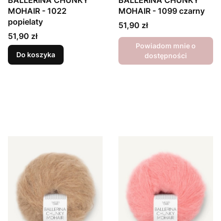
BALLERINA CHUNKY
BALLERINA CHUNKY
MOHAIR - 1022
MOHAIR - 1099 czarny
popielaty
Cena
51,90 zł
Cena
51,90 zł
Powiadom mnie o
Do koszyka
dostępności