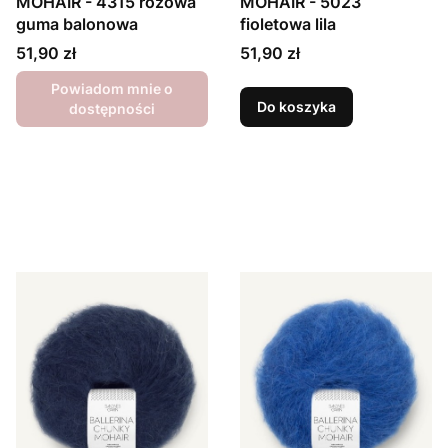
MOHAIR - 4315 różowa
MOHAIR - 5023
guma balonowa
fioletowa lila
Cena
Cena
51,90 zł
51,90 zł
Powiadom mnie o
Do koszyka
dostępności