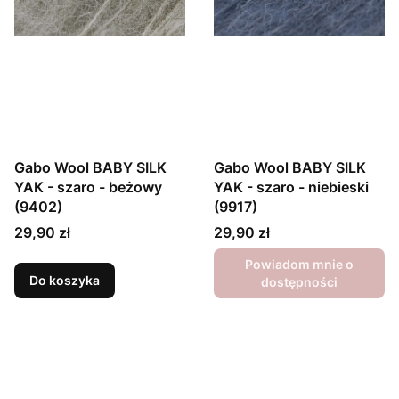
Gabo Wool BABY SILK
Gabo Wool BABY SILK
YAK - szaro - beżowy
YAK - szaro - niebieski
(9402)
(9917)
Cena
Cena
29,90 zł
29,90 zł
Powiadom mnie o
Do koszyka
dostępności