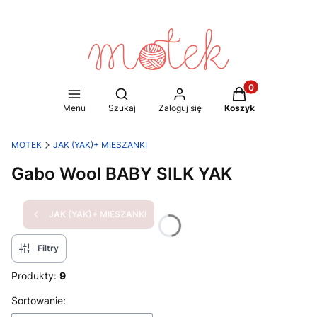
Produkty w koszy
Otwórz wyszukiwarkę
Menu
Szukaj
Zaloguj się
Koszyk
MOTEK
JAK (YAK)+ MIESZANKI
Gabo Wool BABY SILK YAK
JAK (YAK)+ MIESZANKI
Filtry
Produkty:
9
Lista produktów
Sortowanie: