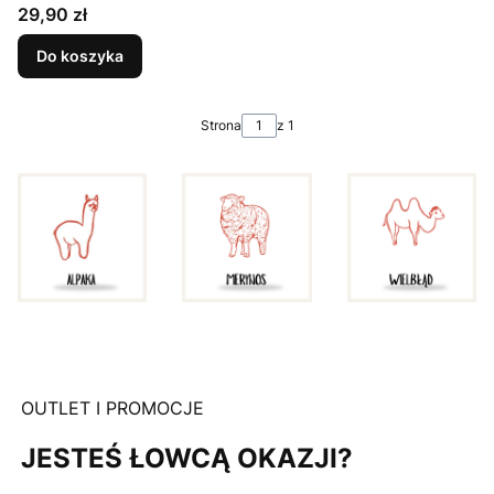
Cena
29,90 zł
Do koszyka
Strona
z 1
OUTLET I PROMOCJE
JESTEŚ ŁOWCĄ OKAZJI?