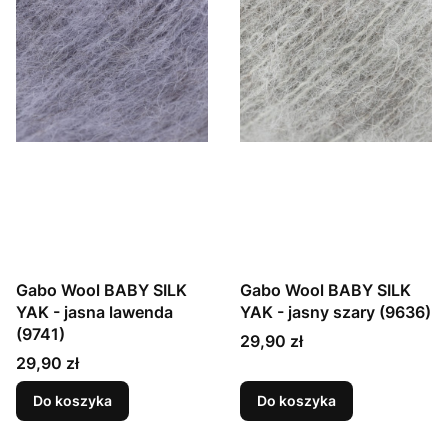
Gabo Wool BABY SILK
Gabo Wool BABY SILK
YAK - jasna lawenda
YAK - jasny szary (9636)
(9741)
Cena
29,90 zł
Cena
29,90 zł
Do koszyka
Do koszyka