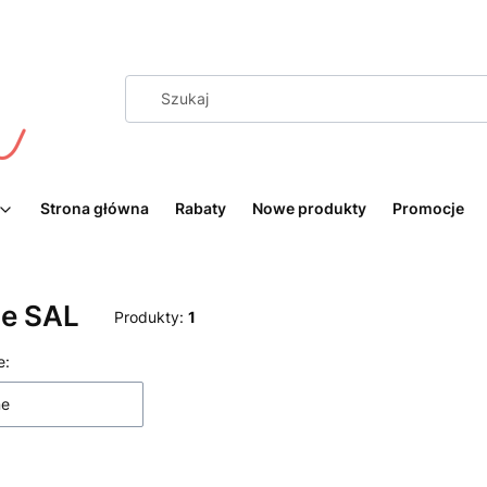
Strona główna
Rabaty
Nowe produkty
Promocje
ne SAL
Produkty:
1
 produktów
e:
ne