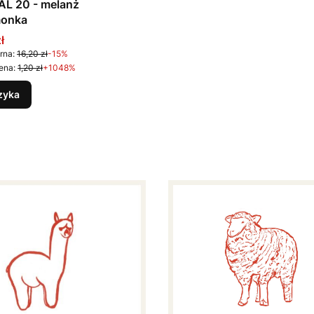
AL 20 - melanż
monka
promocyjna
ł
rna:
16,20 zł
-15%
ena:
1,20 zł
+1048%
zyka