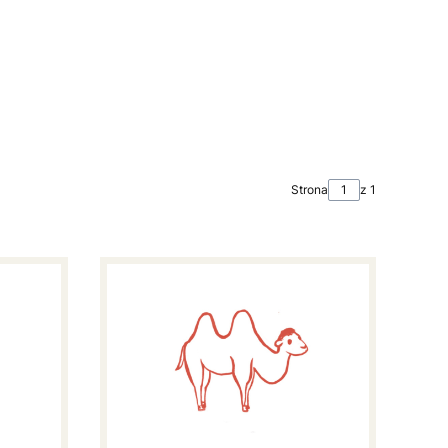
Strona
z 1