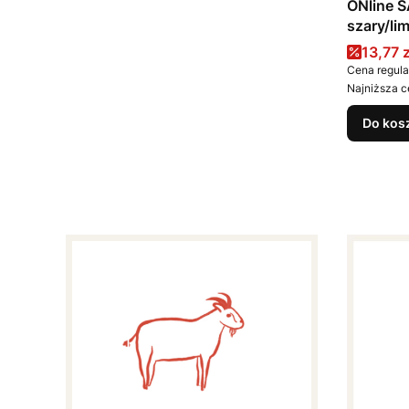
ONline S
szary/li
Cena 
13,77 z
Cena regula
Najniższa c
Do kos