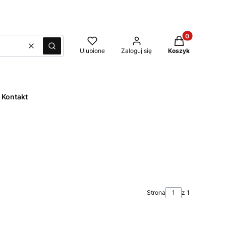
Produkty w kos
Wyczyść
Szukaj
Ulubione
Zaloguj się
Koszyk
Kontakt
Strona
z 1