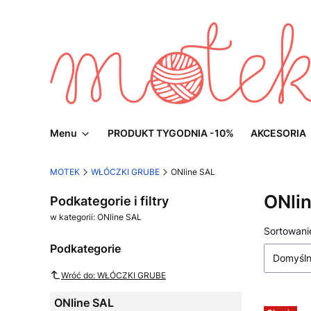
Menu
PRODUKT TYGODNIA -10%
AKCESORIA
MOTEK
WŁÓCZKI GRUBE
ONline SAL
ONli
Podkategorie i filtry
w kategorii: ONline SAL
Lista
Sortowani
Podkategorie
Domyśl
Wróć do: WŁÓCZKI GRUBE
ONline SAL