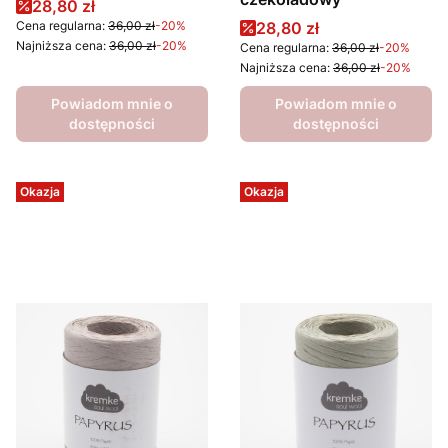
Cena promocyjna
28,80 zł
Cena promocyjna
Cena regularna:
36,00 zł
-20%
28,80 zł
Najniższa cena:
36,00 zł
-20%
Cena regularna:
36,00 zł
-20%
Najniższa cena:
36,00 zł
-20%
Powiadom mnie o
Powiadom mnie o
dostępności
dostępności
Okazja
Okazja