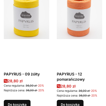
PAPYRUS - 09 żółty
PAPYRUS - 12
pomarańczowy
Cena promocyjna
28,80 zł
Cena promocyjna
Cena regularna:
36,00 zł
-20%
28,80 zł
Najniższa cena:
36,00 zł
-20%
Cena regularna:
36,00 zł
-20%
Najniższa cena:
36,00 zł
-20%
Do koszyka
Do koszyka