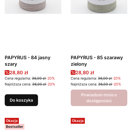
PAPYRUS - 84 jasny
PAPYRUS - 85 szarawy
szary
zielony
Cena promocyjna
Cena promocyjna
28,80 zł
28,80 zł
Cena regularna:
36,00 zł
-20%
Cena regularna:
36,00 zł
-20%
Najniższa cena:
36,00 zł
-20%
Najniższa cena:
36,00 zł
-20%
Powiadom mnie o
Do koszyka
dostępności
Okazja
Okazja
Bestseller