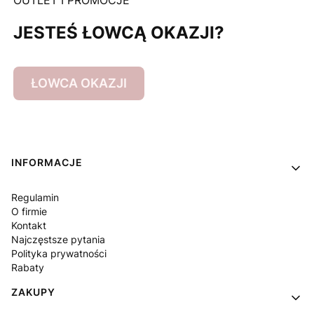
OUTLET I PROMOCJE
JESTEŚ ŁOWCĄ OKAZJI?
ŁOWCA OKAZJI
Linki w stopce
INFORMACJE
Regulamin
O firmie
Kontakt
Najczęstsze pytania
Polityka prywatności
Rabaty
ZAKUPY