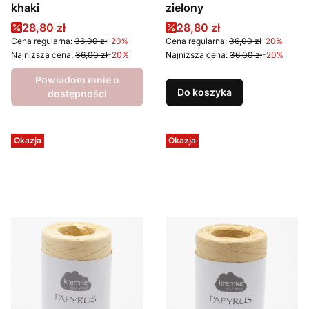
khaki
zielony
Cena promocyjna
Cena promocyjna
28,80 zł
28,80 zł
Cena regularna:
36,00 zł
-20%
Cena regularna:
36,00 zł
-20%
Najniższa cena:
36,00 zł
-20%
Najniższa cena:
36,00 zł
-20%
Powiadom mnie o
Do koszyka
dostępności
Okazja
Okazja