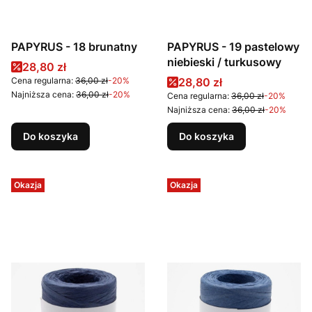
PAPYRUS - 18 brunatny
PAPYRUS - 19 pastelowy
niebieski / turkusowy
Cena promocyjna
28,80 zł
Cena promocyjna
Cena regularna:
36,00 zł
-20%
28,80 zł
Najniższa cena:
36,00 zł
-20%
Cena regularna:
36,00 zł
-20%
Najniższa cena:
36,00 zł
-20%
Do koszyka
Do koszyka
Okazja
Okazja