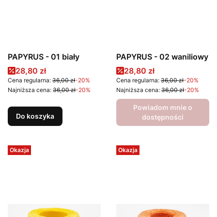
PAPYRUS - 01 biały
PAPYRUS - 02 waniliowy
Cena promocyjna
Cena promocyjna
28,80 zł
28,80 zł
Cena regularna:
36,00 zł
-20%
Cena regularna:
36,00 zł
-20%
Najniższa cena:
36,00 zł
-20%
Najniższa cena:
36,00 zł
-20%
Powiadom mnie o
Do koszyka
dostępności
Okazja
Okazja