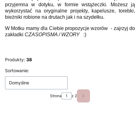
przyjemna w dotyku, w formie wstążeczki. Możesz ją
wykorzystać na oryginalne projekty, kapelusze, torebki,
bieżniki robione na drutach jak i na szydełku.
W Motku mamy dla Ciebie propozycje wzorów - zajrzyj do
zakładki
CZASOPISMA / WZORY
:)
Produkty:
38
Lista produktów
Sortowanie:
Domyślne
Strona
z 2
Następne produkty