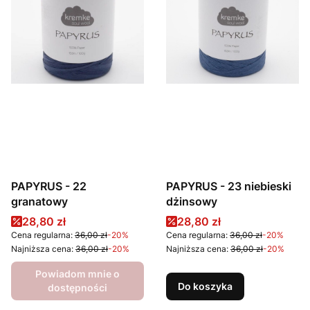
PAPYRUS - 22
PAPYRUS - 23 niebieski
granatowy
dżinsowy
Cena promocyjna
Cena promocyjna
28,80 zł
28,80 zł
Cena regularna:
36,00 zł
-20%
Cena regularna:
36,00 zł
-20%
Najniższa cena:
36,00 zł
-20%
Najniższa cena:
36,00 zł
-20%
Powiadom mnie o
Do koszyka
dostępności