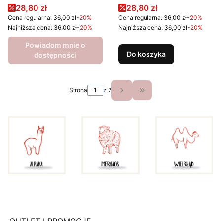
Cena promocyjna
Cena promocyjna
28,80 zł
28,80 zł
Cena regularna:
36,00 zł
-20%
Cena regularna:
36,00 zł
-20%
Najniższa cena:
36,00 zł
-20%
Najniższa cena:
36,00 zł
-20%
Powiadom mnie o
Do koszyka
dostępności
Strona
z 2
Przejdź do ostatniej st