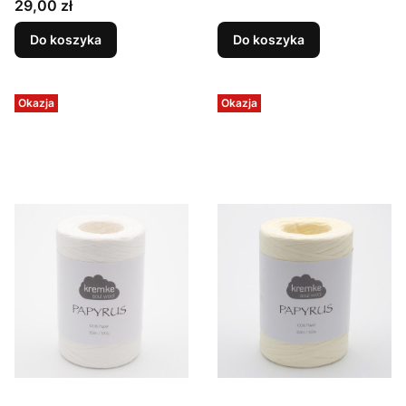
Cena
29,00 zł
Do koszyka
Do koszyka
Okazja
Okazja