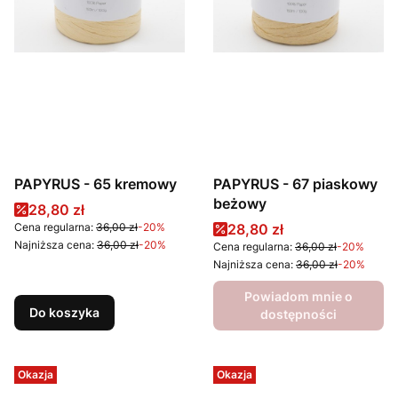
PAPYRUS - 65 kremowy
PAPYRUS - 67 piaskowy
beżowy
Cena promocyjna
28,80 zł
Cena promocyjna
Cena regularna:
36,00 zł
-20%
28,80 zł
Najniższa cena:
36,00 zł
-20%
Cena regularna:
36,00 zł
-20%
Najniższa cena:
36,00 zł
-20%
Powiadom mnie o
Do koszyka
dostępności
Okazja
Okazja