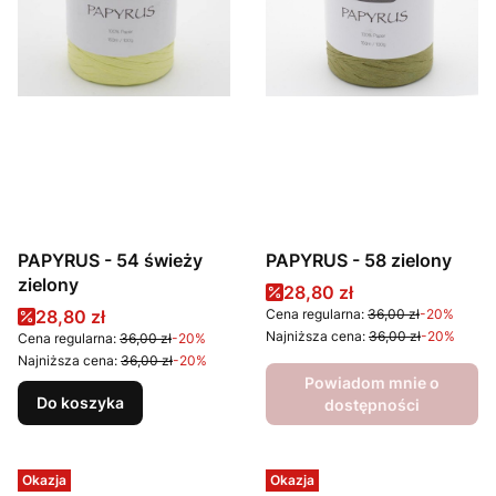
PAPYRUS - 54 świeży
PAPYRUS - 58 zielony
zielony
Cena promocyjna
28,80 zł
Cena promocyjna
28,80 zł
Cena regularna:
36,00 zł
-20%
Najniższa cena:
36,00 zł
-20%
Cena regularna:
36,00 zł
-20%
Najniższa cena:
36,00 zł
-20%
Powiadom mnie o
Do koszyka
dostępności
Okazja
Okazja