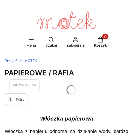
Produkty w koszy
Otwórz wyszukiwarkę
Menu
Szukaj
Zaloguj się
Koszyk
Przejdź do:
MOTEK
PAPIEROWE / RAFIA
PAPYRUS
24
Filtry
Włóczka papierowa
Włóczka z papieru, odporna na działanie wody, bardzo