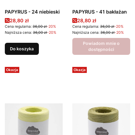
PAPYRUS - 24 niebieski
PAPYRUS - 41 bakłażan
Cena promocyjna
Cena promocyjna
28,80 zł
28,80 zł
Cena regularna:
36,00 zł
-20%
Cena regularna:
36,00 zł
-20%
Najniższa cena:
36,00 zł
-20%
Najniższa cena:
36,00 zł
-20%
Powiadom mnie o
Do koszyka
dostępności
Okazja
Okazja