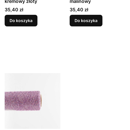
kremowy złoty
malinowy
Cena
Cena
35,40 zł
35,40 zł
Do koszyka
Do koszyka