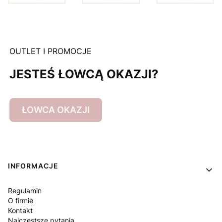
OUTLET I PROMOCJE
JESTEŚ ŁOWCĄ OKAZJI?
ŁOWCA OKAZJI
Linki w stopce
INFORMACJE
Regulamin
O firmie
Kontakt
Najczęstsze pytania