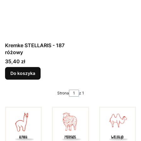
Kremke STELLARIS - 187
różowy
Cena
35,40 zł
Do koszyka
Strona
z 1