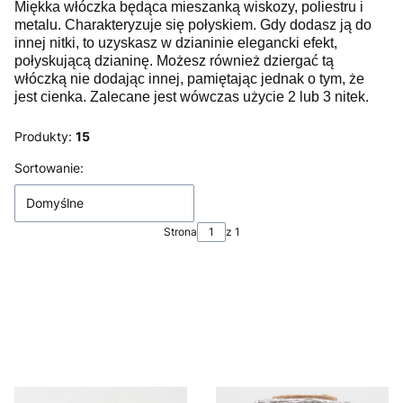
Miękka włóczka będąca mieszanką wiskozy, poliestru i
metalu. Charakteryzuje się połyskiem. Gdy dodasz ją do
innej nitki, to uzyskasz w dzianinie elegancki efekt,
połyskującą dzianinę. Możesz również dziergać tą
włóczką nie dodając innej, pamiętając jednak o tym, że
jest cienka. Zalecane jest wówczas użycie 2 lub 3 nitek.
Produkty:
15
Lista produktów
Sortowanie:
Domyślne
Strona
z 1