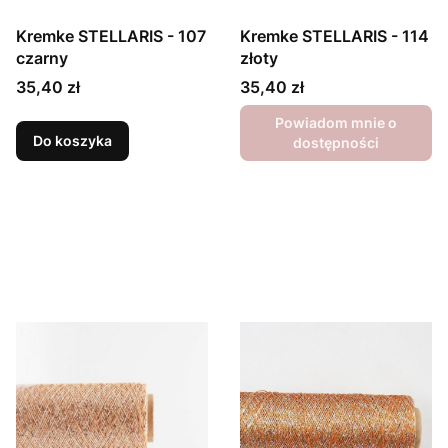
Kremke STELLARIS - 107
Kremke STELLARIS - 114
czarny
złoty
Cena
Cena
35,40 zł
35,40 zł
Powiadom mnie o
Do koszyka
dostępności