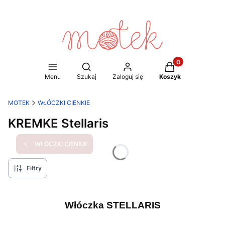
Produkty w koszy
Otwórz wyszukiwarkę
Menu
Szukaj
Zaloguj się
Koszyk
MOTEK
WŁÓCZKI CIENKIE
KREMKE Stellaris
WŁÓCZKI CIENKIE
Filtry
Włóczka STELLARIS