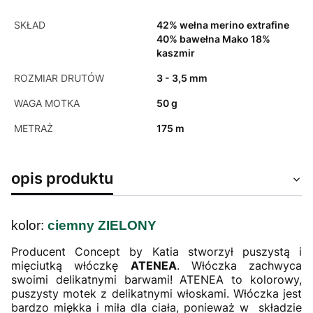
SKŁAD
42% wełna merino extrafine
40% bawełna Mako 18%
kaszmir
ROZMIAR DRUTÓW
3 - 3,5 mm
WAGA MOTKA
50 g
METRAŻ
175 m
opis produktu
kolor:
ciemny ZIELONY
Producent Concept by Katia stworzył puszystą i
mięciutką włóczkę
ATENEA
. Włóczka zachwyca
swoimi delikatnymi barwami! ATENEA to kolorowy,
puszysty motek z delikatnymi włoskami. Włóczka jest
bardzo miękka i miła dla ciała, ponieważ w składzie