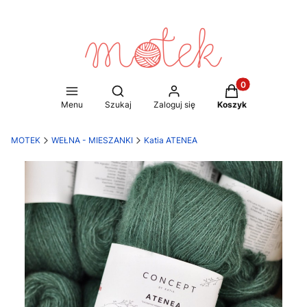
Produkty w koszy
Otwórz wyszukiwarkę
Menu
Szukaj
Zaloguj się
Koszyk
MOTEK
WEŁNA - MIESZANKI
Katia ATENEA