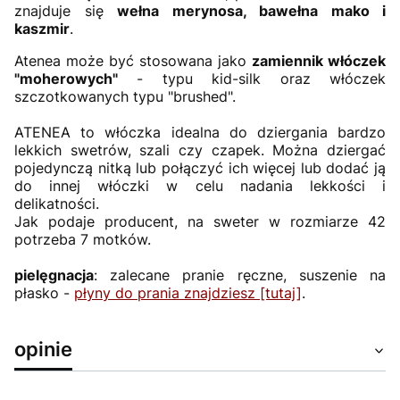
znajduje się
wełna merynosa, bawełna mako i
kaszmir
.
Atenea może być stosowana jako
zamiennik włóczek
"moherowych"
- typu kid-silk oraz włóczek
szczotkowanych typu "brushed".
ATENEA to włóczka idealna do dziergania bardzo
lekkich swetrów, szali czy czapek. Można dziergać
pojedynczą nitką lub połączyć ich więcej lub dodać ją
do innej włóczki w celu nadania lekkości i
delikatności.
Jak podaje producent, na sweter w rozmiarze 42
potrzeba 7 motków.
pielęgnacja
: zalecane pranie ręczne, suszenie na
płasko -
płyny do prania znajdziesz [tutaj]
.
opinie