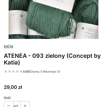
KATIA
ATENEA - 093 zielony (Concept by
Katia)
0.00
(Oceny: 0 Recenzje: 0)
Cena
29,00 zł
Ilość
szt.