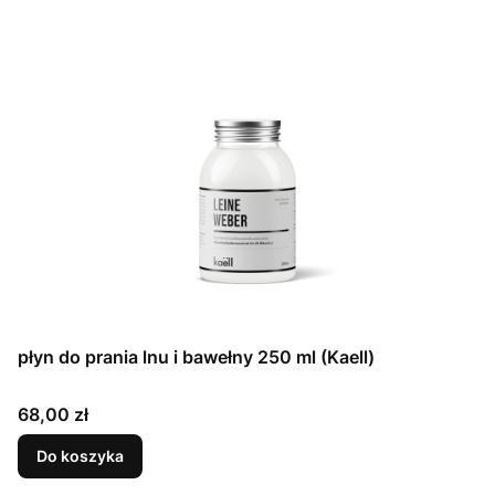
płyn do prania lnu i bawełny 250 ml (Kaell)
Cena
68,00 zł
Do koszyka