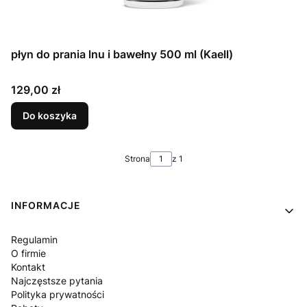
płyn do prania lnu i bawełny 500 ml (Kaell)
Cena
129,00 zł
Do koszyka
Strona
z 1
Linki w stopce
INFORMACJE
Regulamin
O firmie
Kontakt
Najczęstsze pytania
Polityka prywatności