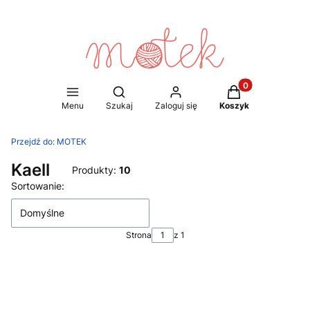
Produkty w koszy
Otwórz wyszukiwarkę
Menu
Szukaj
Zaloguj się
Koszyk
Przejdź do:
MOTEK
Kaell
Produkty:
10
Lista produktów
Sortowanie:
Domyślne
Strona
z 1