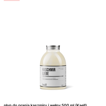
płyn do prania kaszmiru i wełny 500 ml (Kaell)