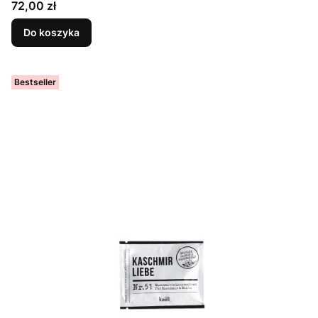
Cena
72,00 zł
Do koszyka
Bestseller