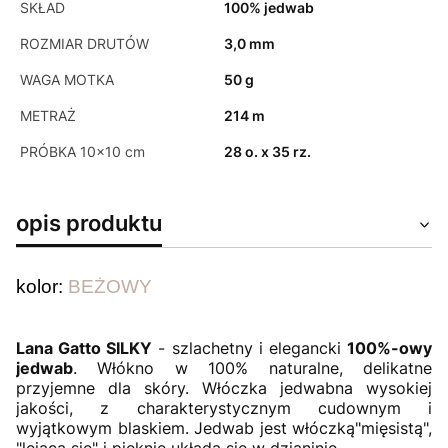
SKŁAD
100% jedwab
ROZMIAR DRUTÓW
3,0 mm
WAGA MOTKA
50 g
METRAŻ
214 m
PRÓBKA 10x10 cm
28 o. x 35 rz.
opis produktu
kolor:
BEŻOWY
Lana Gatto SILKY
- szlachetny i elegancki
100%-owy
jedwab
. Włókno w 100% naturalne, delikatne
przyjemne dla skóry. Włóczka jedwabna wysokiej
jakości, z charakterystycznym cudownym i
wyjątkowym blaskiem. Jedwab jest włóczką"mięsistą",