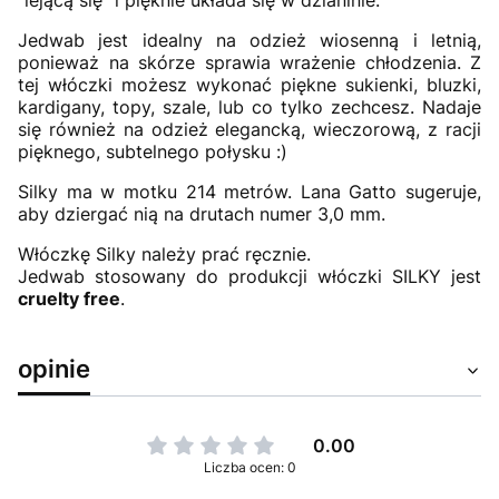
"lejącą się" i pięknie układa się w dzianinie.
Jedwab jest idealny na odzież wiosenną i letnią,
ponieważ na skórze sprawia wrażenie chłodzenia. Z
tej włóczki możesz wykonać piękne sukienki, bluzki,
kardigany, topy, szale, lub co tylko zechcesz. Nadaje
się również na odzież elegancką, wieczorową, z racji
pięknego, subtelnego połysku :)
Silky ma w motku 214 metrów. Lana Gatto sugeruje,
aby dziergać nią na drutach numer 3,0 mm.
Włóczkę Silky należy prać ręcznie.
Jedwab stosowany do produkcji włóczki SILKY jest
cruelty free
.
opinie
0.00
Liczba ocen: 0