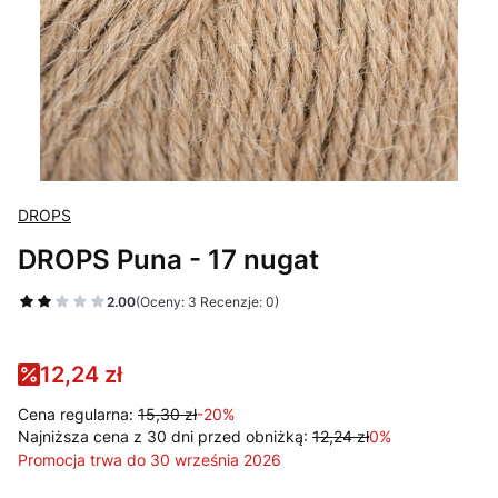
DROPS
DROPS Puna - 17 nugat
2.00
(Oceny: 3 Recenzje: 0)
12,24 zł
Cena regularna:
15,30 zł
-20%
Najniższa cena z 30 dni przed obniżką:
12,24 zł
0%
Promocja trwa do 30 września 2026