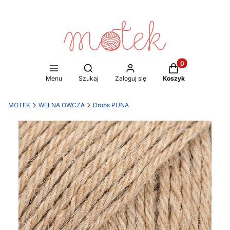
Produkty w koszy
Otwórz wyszukiwarkę
Menu
Szukaj
Zaloguj się
Koszyk
MOTEK
WEŁNA OWCZA
Drops PUNA