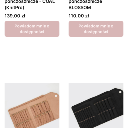
pończosznicze - COAL
pończosznicze
(KnitPro)
BLOSSOM
Cena
Cena
139,00 zł
110,00 zł
Powiadom mnie o
Powiadom mnie o
dostępności
dostępności