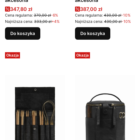
akcesoria
akcesoria
Cena promocyjna
Cena promocyjna
347,80 zł
387,00 zł
Cena regularna:
370,00 zł
-6%
Cena regularna:
430,00 zł
-10%
Najniższa cena:
333,00 zł
+4%
Najniższa cena:
430,00 zł
-10%
Do koszyka
Do koszyka
Okazja
Okazja