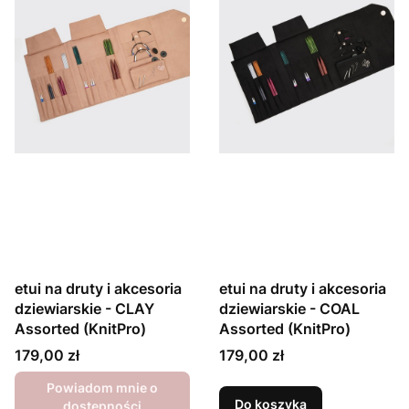
etui na druty i akcesoria
etui na druty i akcesoria
dziewiarskie - CLAY
dziewiarskie - COAL
Assorted (KnitPro)
Assorted (KnitPro)
Cena
Cena
179,00 zł
179,00 zł
Powiadom mnie o
Do koszyka
dostępności