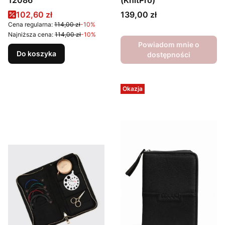
12086
(KnitPro)
Cena promocyjna
Cena
102,60 zł
139,00 zł
Cena regularna:
114,00 zł
-10%
Najniższa cena:
114,00 zł
-10%
Powiadom mnie o
Do koszyka
dostępności
Okazja