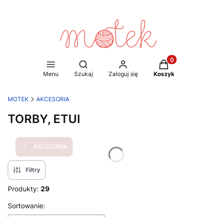
Produkty w koszy
Otwórz wyszukiwarkę
Menu
Szukaj
Zaloguj się
Koszyk
MOTEK
AKCESORIA
TORBY, ETUI
AKCESORIA
Filtry
Produkty:
29
Lista produktów
Sortowanie: