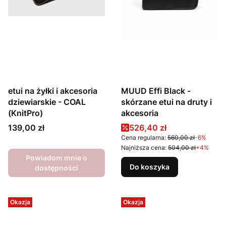
etui na żyłki i akcesoria
MUUD Effi Black -
dziewiarskie - COAL
skórzane etui na druty i
(KnitPro)
akcesoria
Cena
Cena promocyjna
139,00 zł
526,40 zł
Cena regularna:
560,00 zł
-6%
Najniższa cena:
504,00 zł
+4%
Powiadom mnie o
Do koszyka
dostępności
Okazja
Okazja