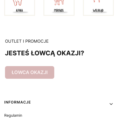
OUTLET I PROMOCJE
JESTEŚ ŁOWCĄ OKAZJI?
ŁOWCA OKAZJI
Linki w stopce
INFORMACJE
Regulamin