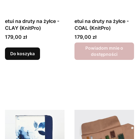
etui na druty na żyłce -
etui na druty na żyłce -
CLAY (KnitPro)
COAL (KnitPro)
Cena
Cena
179,00 zł
179,00 zł
Powiadom mnie o
Do koszyka
dostępności