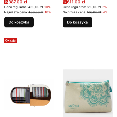
Cena promocyjna
Cena promocyjna
387,00 zł
611,00 zł
Cena regularna:
430,00 zł
-10%
Cena regularna:
650,00 zł
-6%
Najniższa cena:
430,00 zł
-10%
Najniższa cena:
585,00 zł
+4%
Do koszyka
Do koszyka
Okazja