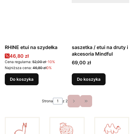
RHINE etui na szydełka
saszetka / etui na druty i
akcesoria Mindful
Cena promocyjna
46,80 zł
Cena
Cena regularna:
52,00 zł
-10%
69,00 zł
Najniższa cena:
46,80 zł
0%
Do koszyka
Do koszyka
Strona
z 2
Przejdź do ostatniej st