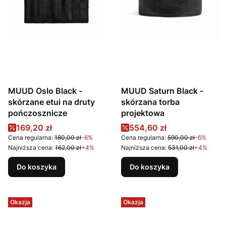
MUUD Oslo Black -
MUUD Saturn Black -
skórzane etui na druty
skórzana torba
pończosznicze
projektowa
Cena promocyjna
Cena promocyjna
169,20 zł
554,60 zł
Cena regularna:
180,00 zł
-6%
Cena regularna:
590,00 zł
-6%
Najniższa cena:
162,00 zł
+4%
Najniższa cena:
531,00 zł
+4%
Do koszyka
Do koszyka
Okazja
Okazja