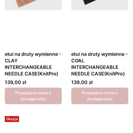
etui na druty wymienne -
etui na druty wymienne -
CLAY
COAL
INTERCHANGEABLE
INTERCHANGEABLE
NEEDLE CASE(KnitPro)
NEEDLE CASE(KnitPro)
Cena
Cena
139,00 zł
139,00 zł
Powiadom mnie o
Powiadom mnie o
dostępności
dostępności
Okazja