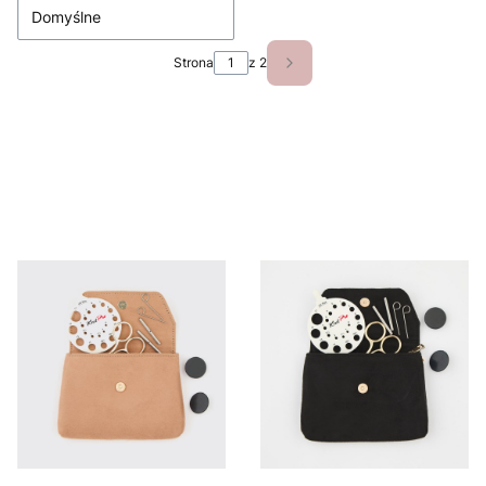
Domyślne
Strona
z 2
Następne produkty