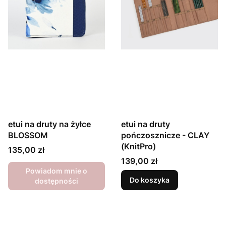
etui na druty na żyłce
etui na druty
BLOSSOM
pończosznicze - CLAY
(KnitPro)
Cena
135,00 zł
Cena
139,00 zł
Powiadom mnie o
Do koszyka
dostępności