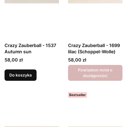
Crazy Zauberball - 1537
Crazy Zauberball - 1699
Autumn sun
lilac (Schoppel-Wolle)
Cena
Cena
58,00 zł
58,00 zł
Powiadom mnie o
Do koszyka
dostępności
Bestseller