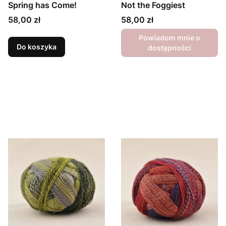
Spring has Come!
Not the Foggiest
Cena
Cena
58,00 zł
58,00 zł
Powiadom mnie o
Do koszyka
dostępności