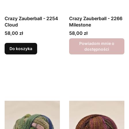
Crazy Zauberball - 2254
Crazy Zauberball - 2266
Cloud
Milestone
Cena
Cena
58,00 zł
58,00 zł
Powiadom mnie o
Do koszyka
dostępności