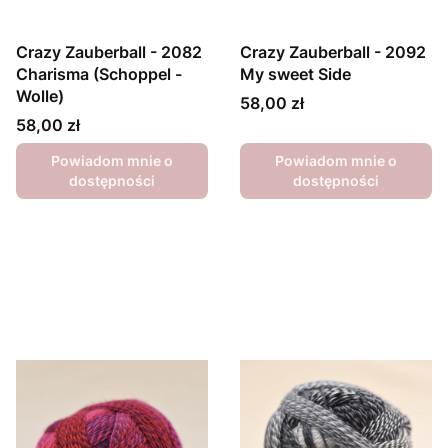
Crazy Zauberball - 2082
Crazy Zauberball - 2092
Charisma (Schoppel -
My sweet Side
Wolle)
Cena
58,00 zł
Cena
58,00 zł
Powiadom mnie o
Powiadom mnie o
dostępności
dostępności