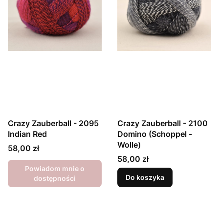
Crazy Zauberball - 2095
Crazy Zauberball - 2100
Indian Red
Domino (Schoppel -
Wolle)
Cena
58,00 zł
Cena
58,00 zł
Powiadom mnie o
Do koszyka
dostępności