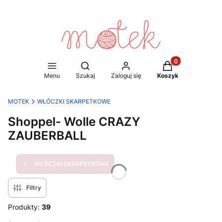
Produkty w koszy
Otwórz wyszukiwarkę
Menu
Szukaj
Zaloguj się
Koszyk
MOTEK
WŁÓCZKI SKARPETKOWE
Shoppel- Wolle CRAZY
ZAUBERBALL
WŁÓCZKI SKARPETKOWE
Filtry
Produkty:
39