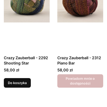
Crazy Zauberball - 2292
Crazy Zauberball - 2312
Shooting Star
Piano Bar
Cena
Cena
58,00 zł
58,00 zł
Powiadom mnie o
Do koszyka
dostępności