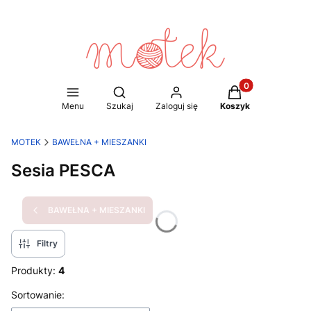
Produkty w koszy
Otwórz wyszukiwarkę
Menu
Szukaj
Zaloguj się
Koszyk
MOTEK
BAWEŁNA + MIESZANKI
Sesia PESCA
BAWEŁNA + MIESZANKI
Filtry
Produkty:
4
Lista produktów
Sortowanie: