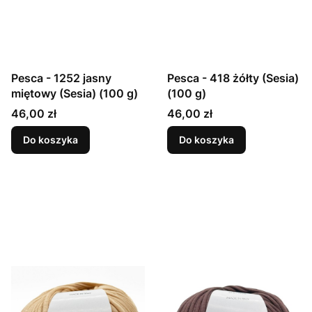
Pesca - 1252 jasny
Pesca - 418 żółty (Sesia)
miętowy (Sesia) (100 g)
(100 g)
Cena
Cena
46,00 zł
46,00 zł
Do koszyka
Do koszyka