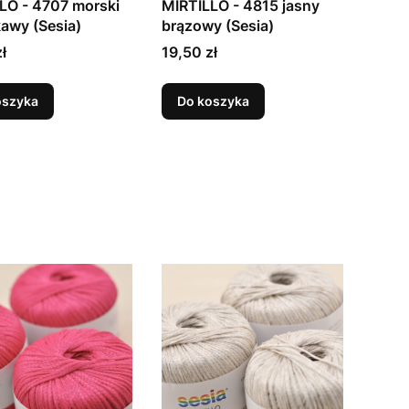
LO - 4707 morski
MIRTILLO - 4815 jasny
kawy (Sesia)
brązowy (Sesia)
Cena
ł
19,50 zł
oszyka
Do koszyka