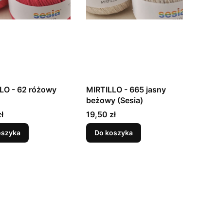
LO - 62 różowy
MIRTILLO - 665 jasny
beżowy (Sesia)
Cena
ł
19,50 zł
oszyka
Do koszyka