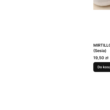
MIRTILLO
(Sesia)
Cena
19,50 zł
Do kos