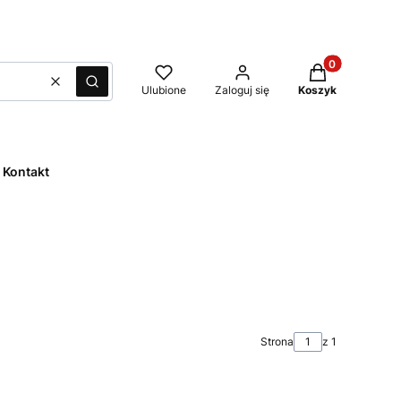
Produkty w kos
Wyczyść
Szukaj
Ulubione
Zaloguj się
Koszyk
Kontakt
Strona
z 1