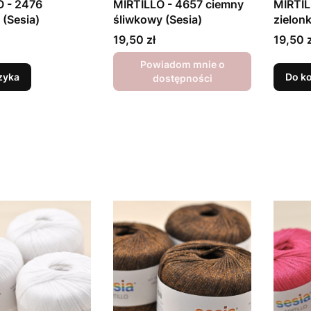
O - 2476
MIRTILLO - 4657 ciemny
MIRTIL
 (Sesia)
śliwkowy (Sesia)
zielon
Cena
Cena
19,50 zł
19,50 z
Powiadom mnie o
zyka
Do k
dostępności