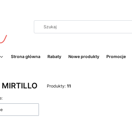
Strona główna
Rabaty
Nowe produkty
Promocje
a MIRTILLO
Produkty:
11
 produktów
e:
ne