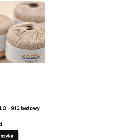
LO - 913 beżowy
ł
oszyka