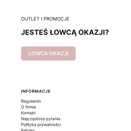
OUTLET I PROMOCJE
JESTEŚ ŁOWCĄ OKAZJI?
ŁOWCA OKAZJI
Linki w stopce
INFORMACJE
Regulamin
O firmie
Kontakt
Najczęstsze pytania
Polityka prywatności
Rabaty