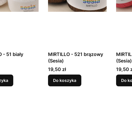
 - 51 biały
MIRTILLO - 521 brązowy
MIRTIL
(Sesia)
(Sesia)
Cena
Cena
19,50 zł
19,50 z
zyka
Do koszyka
Do k