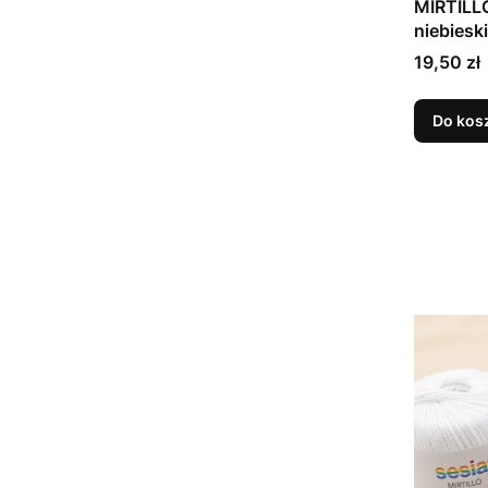
MIRTILL
niebieski
Cena
19,50 zł
Do kos