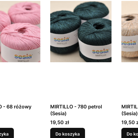
 - 68 różowy
MIRTILLO - 780 petrol
MIRTIL
(Sesia)
(Sesia)
Cena
Cena
19,50 zł
19,50 z
zyka
Do koszyka
Do k