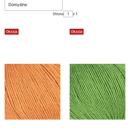
Domyślne
Strona
z 1
Okazja
Okazja