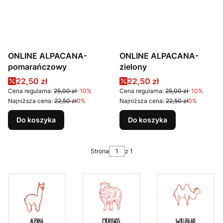
ONLINE ALPACANA-
ONLINE ALPACANA-
pomarańczowy
zielony
Cena promocyjna
Cena promocyjna
22,50 zł
22,50 zł
Cena regularna:
25,00 zł
-10%
Cena regularna:
25,00 zł
-10%
Najniższa cena:
22,50 zł
0%
Najniższa cena:
22,50 zł
0%
Do koszyka
Do koszyka
Strona
z 1