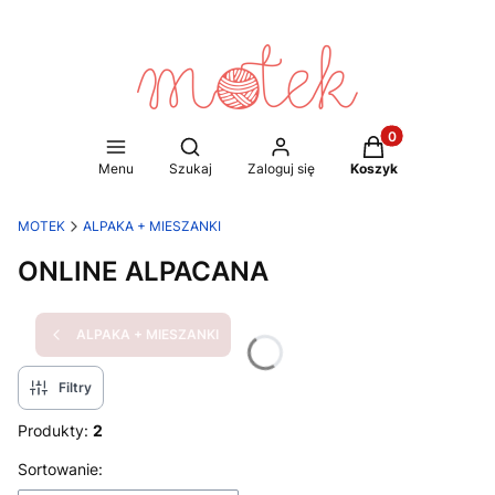
Produkty w koszy
Otwórz wyszukiwarkę
Menu
Szukaj
Zaloguj się
Koszyk
MOTEK
ALPAKA + MIESZANKI
ONLINE ALPACANA
ALPAKA + MIESZANKI
Filtry
Produkty:
2
Lista produktów
Sortowanie: