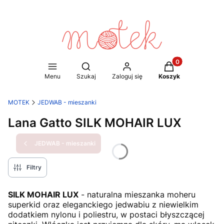
Produkty w koszy
Otwórz wyszukiwarkę
Menu
Szukaj
Zaloguj się
Koszyk
MOTEK
JEDWAB - mieszanki
Lana Gatto SILK MOHAIR LUX
JEDWAB - mieszanki
Filtry
SILK MOHAIR LUX
- naturalna mieszanka moheru
superkid oraz eleganckiego jedwabiu z niewielkim
dodatkiem nylonu i poliestru, w postaci błyszczącej