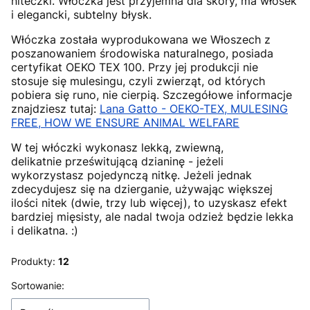
niteczki. Włóczka jest przyjemna dla skóry, ma włosek
i elegancki, subtelny błysk.
Włóczka została wyprodukowana we Włoszech z
poszanowaniem środowiska naturalnego, posiada
certyfikat OEKO TEX 100. Przy jej produkcji nie
stosuje się mulesingu, czyli zwierząt, od których
pobiera się runo, nie cierpią. Szczegółowe informacje
znajdziesz tutaj:
Lana Gatto - OEKO-TEX, MULESING
FREE, HOW WE ENSURE ANIMAL WELFARE
W tej włóczki wykonasz lekką, zwiewną,
delikatnie prześwitującą dzianinę - jeżeli
wykorzystasz pojedynczą nitkę. Jeżeli jednak
zdecydujesz się na dzierganie, używając większej
ilości nitek (dwie, trzy lub więcej), to uzyskasz efekt
bardziej mięsisty, ale nadal twoja odzież będzie lekka
i delikatna. :)
Produkty:
12
Lista produktów
Sortowanie: