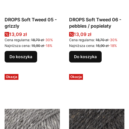
DROPS Soft Tweed 05 -
DROPS Soft Tweed 06 -
grizzly
pebbles / popielaty
Cena promocyjna
Cena promocyjna
13,09 zł
13,09 zł
Cena regularna:
18,70 zł
-30%
Cena regularna:
18,70 zł
-30%
Najniższa cena:
15,90 zł
-18%
Najniższa cena:
15,90 zł
-18%
Do koszyka
Do koszyka
Okazja
Okazja