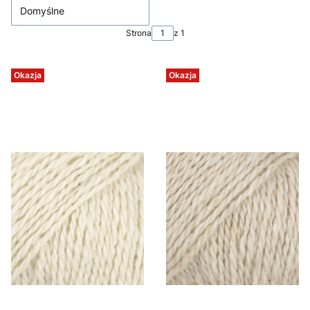
Domyślne
Strona
z 1
Okazja
Okazja