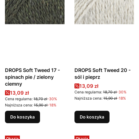
DROPS Soft Tweed 17 -
DROPS Soft Tweed 20 -
spinach pie / zielony
sól i pieprz
ciemny
Cena promocyjna
13,09 zł
Cena promocyjna
13,09 zł
Cena regularna:
18,70 zł
-30%
Najniższa cena:
15,90 zł
-18%
Cena regularna:
18,70 zł
-30%
Najniższa cena:
15,90 zł
-18%
Do koszyka
Do koszyka
Okazja
Okazja