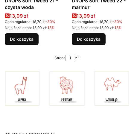
DROPS Soft Tweed 21 -
DROPS Soft Tweed 22 -
czysta woda
marmur
Cena promocyjna
Cena promocyjna
13,09 zł
13,09 zł
Cena regularna:
18,70 zł
-30%
Cena regularna:
18,70 zł
-30%
Najniższa cena:
15,90 zł
-18%
Najniższa cena:
15,90 zł
-18%
Do koszyka
Do koszyka
Strona
z 1