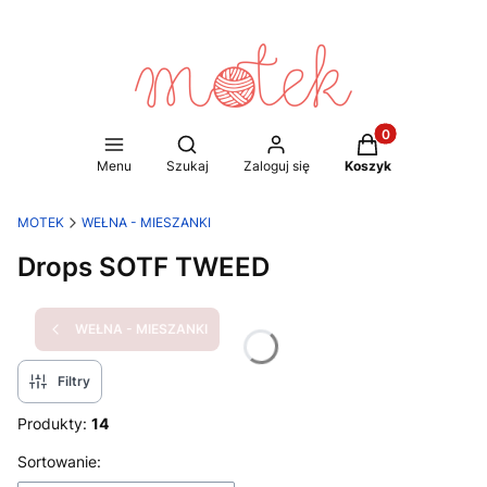
Produkty w koszy
Otwórz wyszukiwarkę
Menu
Szukaj
Zaloguj się
Koszyk
MOTEK
WEŁNA - MIESZANKI
Drops SOTF TWEED
WEŁNA - MIESZANKI
Filtry
Produkty:
14
Lista produktów
Sortowanie: