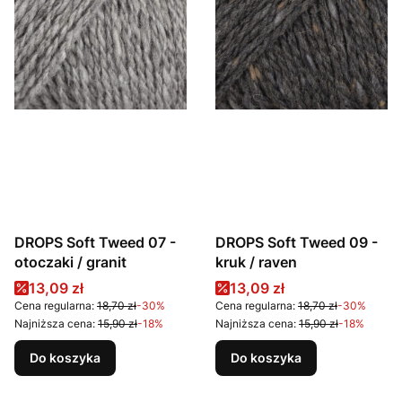
DROPS Soft Tweed 07 -
DROPS Soft Tweed 09 -
otoczaki / granit
kruk / raven
Cena promocyjna
Cena promocyjna
13,09 zł
13,09 zł
Cena regularna:
18,70 zł
-30%
Cena regularna:
18,70 zł
-30%
Najniższa cena:
15,90 zł
-18%
Najniższa cena:
15,90 zł
-18%
Do koszyka
Do koszyka