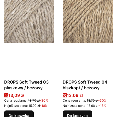
DROPS Soft Tweed 03 -
DROPS Soft Tweed 04 -
piaskowy / beżowy
biszkopt / beżowy
Cena promocyjna
Cena promocyjna
13,09 zł
13,09 zł
Cena regularna:
18,70 zł
-30%
Cena regularna:
18,70 zł
-30%
Najniższa cena:
15,90 zł
-18%
Najniższa cena:
15,90 zł
-18%
Do koszyka
Do koszyka