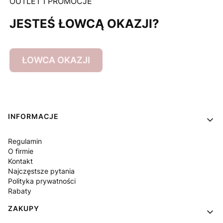
OUTLET I PROMOCJE
JESTEŚ ŁOWCĄ OKAZJI?
ŁOWCA OKAZJI
Linki w stopce
INFORMACJE
Regulamin
O firmie
Kontakt
Najczęstsze pytania
Polityka prywatności
Rabaty
ZAKUPY