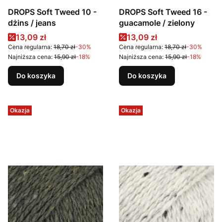
DROPS Soft Tweed 10 -
DROPS Soft Tweed 16 -
dżins / jeans
guacamole / zielony
Cena promocyjna
Cena promocyjna
13,09 zł
13,09 zł
Cena regularna:
18,70 zł
-30%
Cena regularna:
18,70 zł
-30%
Najniższa cena:
15,90 zł
-18%
Najniższa cena:
15,90 zł
-18%
Do koszyka
Do koszyka
Okazja
Okazja