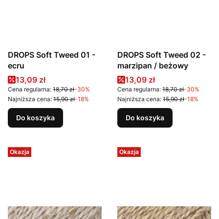
DROPS Soft Tweed 01 -
DROPS Soft Tweed 02 -
ecru
marzipan / beżowy
Cena promocyjna
Cena promocyjna
13,09 zł
13,09 zł
Cena regularna:
18,70 zł
-30%
Cena regularna:
18,70 zł
-30%
Najniższa cena:
15,90 zł
-18%
Najniższa cena:
15,90 zł
-18%
Do koszyka
Do koszyka
Okazja
Okazja