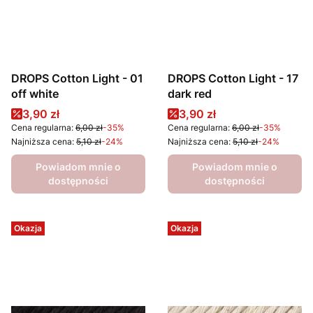
DROPS Cotton Light - 01
DROPS Cotton Light - 17
off white
dark red
Cena promocyjna
Cena promocyjna
3,90 zł
3,90 zł
Cena regularna:
6,00 zł
-35%
Cena regularna:
6,00 zł
-35%
Najniższa cena:
5,10 zł
-24%
Najniższa cena:
5,10 zł
-24%
Powiadom mnie o
Powiadom mnie o
dostępności
dostępności
Okazja
Okazja