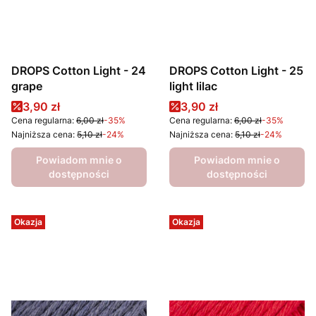
DROPS Cotton Light - 24
DROPS Cotton Light - 25
grape
light lilac
Cena promocyjna
Cena promocyjna
3,90 zł
3,90 zł
Cena regularna:
6,00 zł
-35%
Cena regularna:
6,00 zł
-35%
Najniższa cena:
5,10 zł
-24%
Najniższa cena:
5,10 zł
-24%
Powiadom mnie o
Powiadom mnie o
dostępności
dostępności
Okazja
Okazja