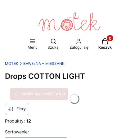
Produkty w koszy
Otwórz wyszukiwarkę
Menu
Szukaj
Zaloguj się
Koszyk
MOTEK
BAWEŁNA + MIESZANKI
Drops COTTON LIGHT
BAWEŁNA + MIESZANKI
Filtry
Produkty:
12
Lista produktów
Sortowanie: