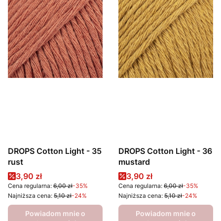
DROPS Cotton Light - 35
DROPS Cotton Light - 36
rust
mustard
Cena promocyjna
Cena promocyjna
3,90 zł
3,90 zł
Cena regularna:
6,00 zł
-35%
Cena regularna:
6,00 zł
-35%
Najniższa cena:
5,10 zł
-24%
Najniższa cena:
5,10 zł
-24%
Powiadom mnie o
Powiadom mnie o