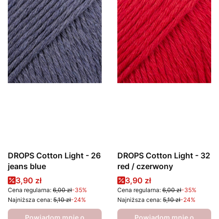
DROPS Cotton Light - 26
DROPS Cotton Light - 32
jeans blue
red / czerwony
Cena promocyjna
Cena promocyjna
3,90 zł
3,90 zł
Cena regularna:
6,00 zł
-35%
Cena regularna:
6,00 zł
-35%
Najniższa cena:
5,10 zł
-24%
Najniższa cena:
5,10 zł
-24%
Powiadom mnie o
Powiadom mnie o