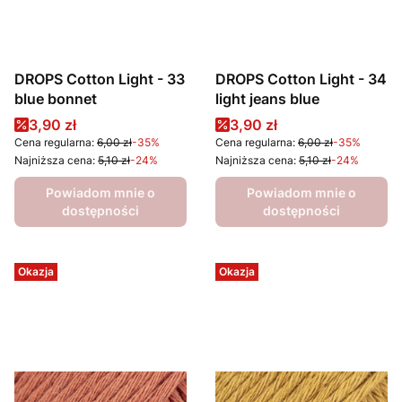
DROPS Cotton Light - 33
DROPS Cotton Light - 34
blue bonnet
light jeans blue
Cena promocyjna
Cena promocyjna
3,90 zł
3,90 zł
Cena regularna:
6,00 zł
-35%
Cena regularna:
6,00 zł
-35%
Najniższa cena:
5,10 zł
-24%
Najniższa cena:
5,10 zł
-24%
Powiadom mnie o
Powiadom mnie o
dostępności
dostępności
Okazja
Okazja