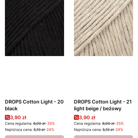
DROPS Cotton Light - 20
DROPS Cotton Light - 21
black
light beige / beżowy
Cena promocyjna
Cena promocyjna
3,90 zł
3,90 zł
Cena regularna:
6,00 zł
-35%
Cena regularna:
6,00 zł
-35%
Najniższa cena:
5,10 zł
-24%
Najniższa cena:
5,10 zł
-24%