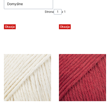
Domyślne
Strona
z 1
Okazja
Okazja