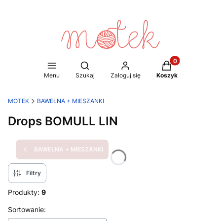
Produkty w koszy
Otwórz wyszukiwarkę
Menu
Szukaj
Zaloguj się
Koszyk
MOTEK
BAWEŁNA + MIESZANKI
Drops BOMULL LIN
BAWEŁNA + MIESZANKI
Filtry
Produkty:
9
Lista produktów
Sortowanie: