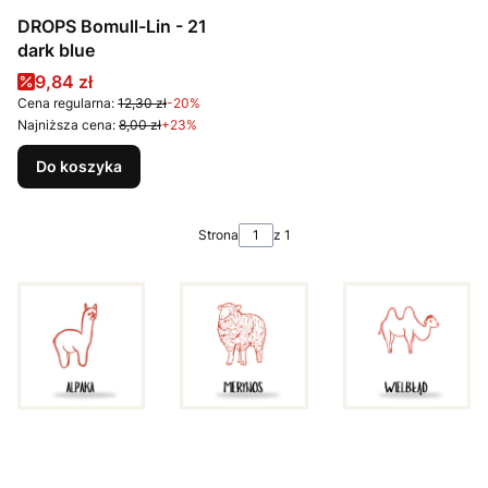
DROPS Bomull-Lin - 21
dark blue
Cena promocyjna
9,84 zł
Cena regularna:
12,30 zł
-20%
Najniższa cena:
8,00 zł
+23%
Do koszyka
Strona
z 1