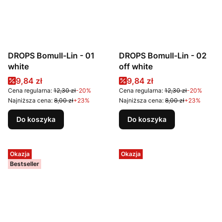
DROPS Bomull-Lin - 01
DROPS Bomull-Lin - 02
white
off white
Cena promocyjna
Cena promocyjna
9,84 zł
9,84 zł
Cena regularna:
12,30 zł
-20%
Cena regularna:
12,30 zł
-20%
Najniższa cena:
8,00 zł
+23%
Najniższa cena:
8,00 zł
+23%
Do koszyka
Do koszyka
Okazja
Okazja
Bestseller