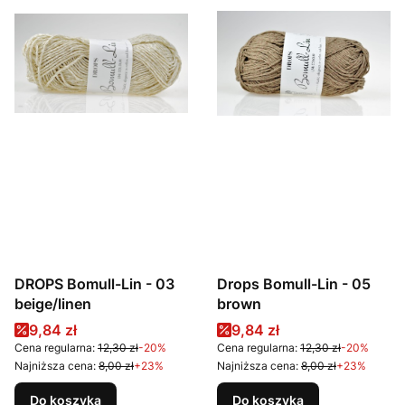
DROPS Bomull-Lin - 03
Drops Bomull-Lin - 05
beige/linen
brown
Cena promocyjna
Cena promocyjna
9,84 zł
9,84 zł
Cena regularna:
12,30 zł
-20%
Cena regularna:
12,30 zł
-20%
Najniższa cena:
8,00 zł
+23%
Najniższa cena:
8,00 zł
+23%
Do koszyka
Do koszyka