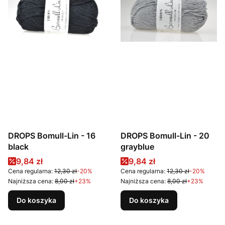
DROPS Bomull-Lin - 16
DROPS Bomull-Lin - 20
black
grayblue
Cena promocyjna
Cena promocyjna
9,84 zł
9,84 zł
Cena regularna:
12,30 zł
-20%
Cena regularna:
12,30 zł
-20%
Najniższa cena:
8,00 zł
+23%
Najniższa cena:
8,00 zł
+23%
Do koszyka
Do koszyka