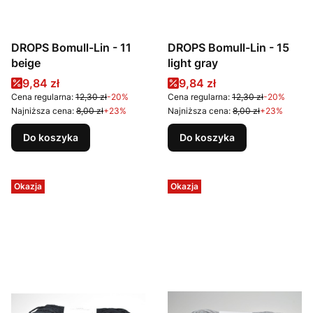
DROPS Bomull-Lin - 11
DROPS Bomull-Lin - 15
beige
light gray
Cena promocyjna
Cena promocyjna
9,84 zł
9,84 zł
Cena regularna:
12,30 zł
-20%
Cena regularna:
12,30 zł
-20%
Najniższa cena:
8,00 zł
+23%
Najniższa cena:
8,00 zł
+23%
Do koszyka
Do koszyka
Okazja
Okazja