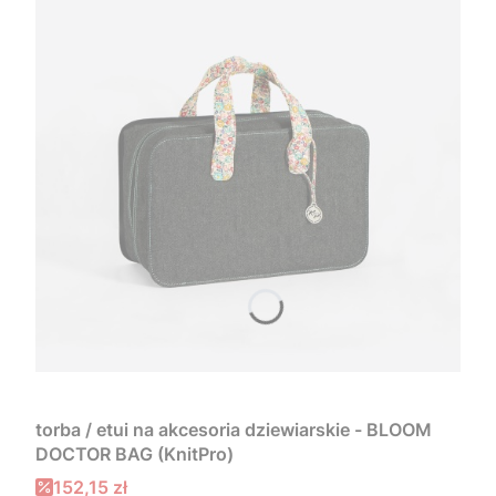
torba / etui na akcesoria dziewiarskie - BLOOM
DOCTOR BAG (KnitPro)
Cena promocyjna
152,15 zł