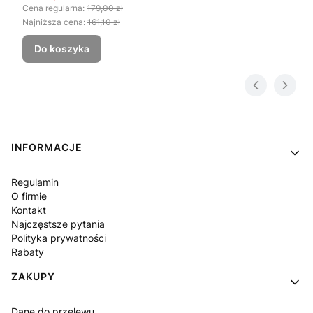
Cena regularna:
179,00 zł
Najniższa cena:
161,10 zł
Do koszyka
Linki w stopce
INFORMACJE
Regulamin
O firmie
Kontakt
Najczęstsze pytania
Polityka prywatności
Rabaty
ZAKUPY
Dane do przelewu