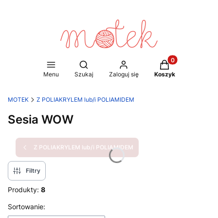
Produkty w koszy
Otwórz wyszukiwarkę
Menu
Szukaj
Zaloguj się
Koszyk
MOTEK
Z POLIAKRYLEM lub/i POLIAMIDEM
Sesia WOW
Z POLIAKRYLEM lub/i POLIAMIDEM
Filtry
Produkty:
8
Lista produktów
Sortowanie: