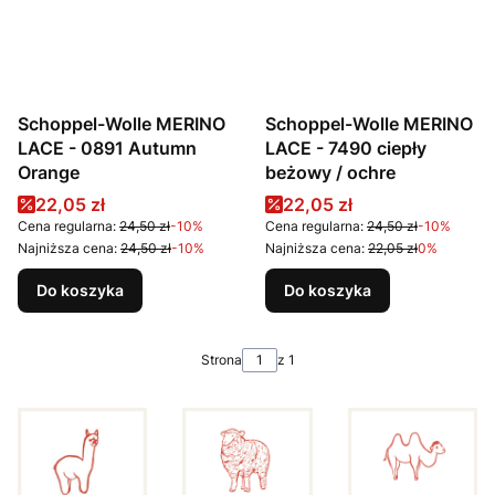
Schoppel-Wolle MERINO
Schoppel-Wolle MERINO
LACE - 0891 Autumn
LACE - 7490 ciepły
Orange
beżowy / ochre
Cena promocyjna
Cena promocyjna
22,05 zł
22,05 zł
Cena regularna:
24,50 zł
-10%
Cena regularna:
24,50 zł
-10%
Najniższa cena:
24,50 zł
-10%
Najniższa cena:
22,05 zł
0%
Do koszyka
Do koszyka
Strona
z 1