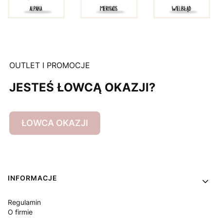
OUTLET I PROMOCJE
JESTEŚ ŁOWCĄ OKAZJI?
ŁOWCA OKAZJI
Linki w stopce
INFORMACJE
Regulamin
O firmie