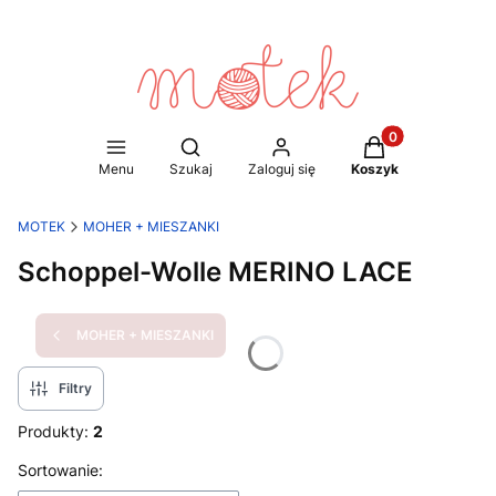
Produkty w koszy
Otwórz wyszukiwarkę
Menu
Szukaj
Zaloguj się
Koszyk
MOTEK
MOHER + MIESZANKI
Schoppel-Wolle MERINO LACE
MOHER + MIESZANKI
Filtry
Produkty:
2
Lista produktów
Sortowanie: