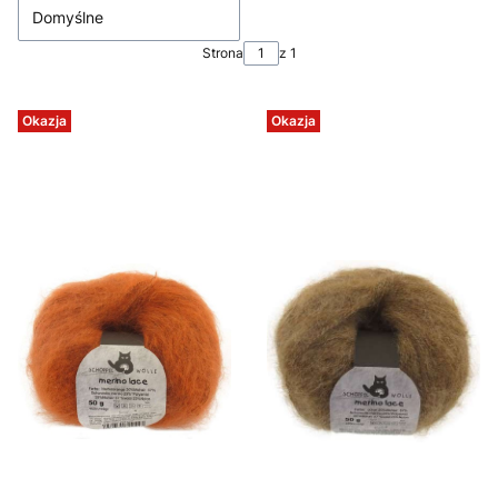
Domyślne
Strona
z 1
Okazja
Okazja