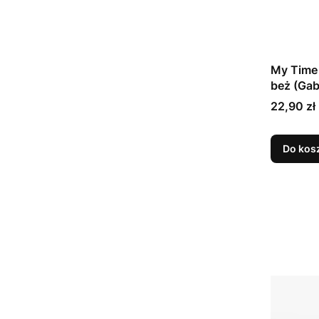
My Time
beż (Ga
Cena
22,90 zł
Do kos