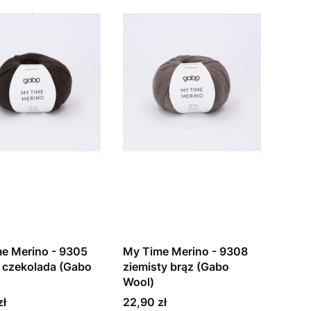
e Merino - 9305
My Time Merino - 9308
 czekolada (Gabo
ziemisty brąz (Gabo
Wool)
Cena
zł
22,90 zł