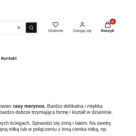
Produkty w kos
Wyczyść
Szukaj
Ulubione
Zaloguj się
Koszyk
Kontakt
 owiec
rasy merynos
. Bardzo delikatna i miękka
ardzo dobrze trzymająca formę i kształt w dzianinie.
nych ściegach. Sprawdzi się zimą i latem. Na swetry,
ną nitką lub w połączeniu z inną cienka nitką, np.