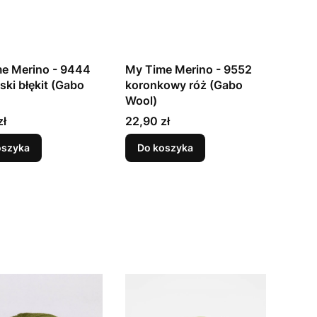
e Merino - 9444
My Time Merino - 9552
ski błękit (Gabo
koronkowy róż (Gabo
Wool)
Cena
zł
22,90 zł
oszyka
Do koszyka