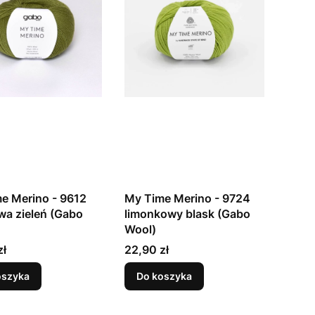
e Merino - 9612
My Time Merino - 9724
wa zieleń (Gabo
limonkowy blask (Gabo
Wool)
Cena
zł
22,90 zł
oszyka
Do koszyka