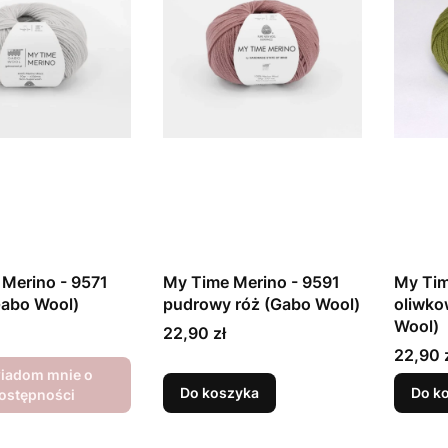
Merino - 9571
My Time Merino - 9591
My Tim
Gabo Wool)
pudrowy róż (Gabo Wool)
oliwko
Wool)
Cena
22,90 zł
Cena
22,90 
iadom mnie o
Do koszyka
Do k
ostępności