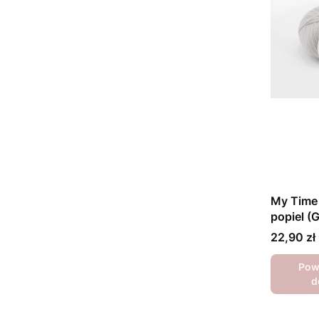
My Time 
popiel (
Cena
22,90 zł
Pow
d