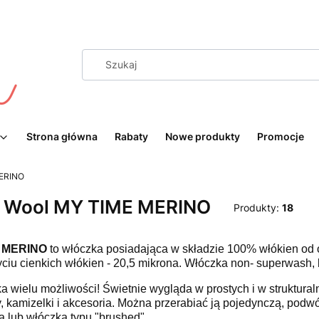
Strona główna
Rabaty
Nowe produkty
Promocje
ERINO
 Wool MY TIME MERINO
Produkty:
18
E MERINO
to włóczka posiadająca w składzie 100% włókien od
yciu cienkich włókien - 20,5 mikrona. Włóczka non- superwash, b
a wielu możliwości! Świetnie wygląda w prostych i w struktural
, kamizelki i akcesoria. Można przerabiać ją pojedynczą, podwój
 lub włóczką typu "brushed".