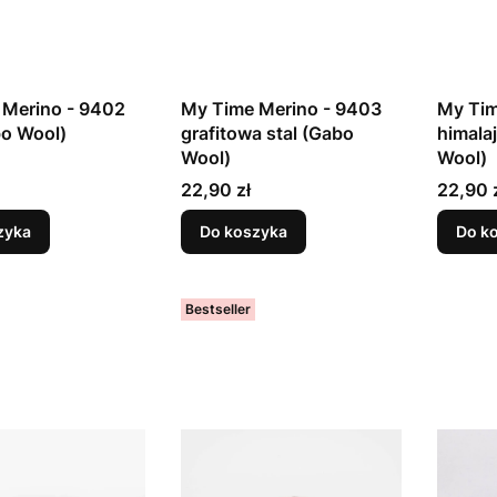
 Merino - 9402
My Time Merino - 9403
My Tim
bo Wool)
grafitowa stal (Gabo
himalaj
Wool)
Wool)
Cena
Cena
22,90 zł
22,90 
zyka
Do koszyka
Do k
Bestseller