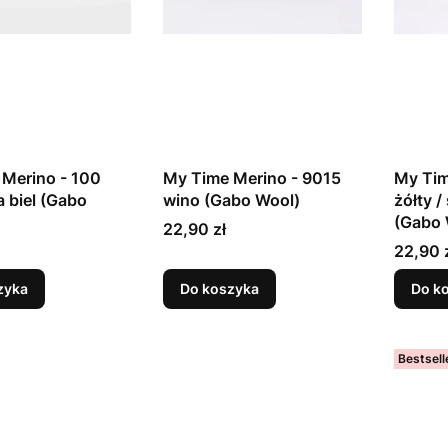
Merino - 100
My Time Merino - 9015
My Tim
a biel (Gabo
wino (Gabo Wool)
żółty 
(Gabo 
Cena
22,90 zł
Cena
22,90 
zyka
Do koszyka
Do k
Bestsell