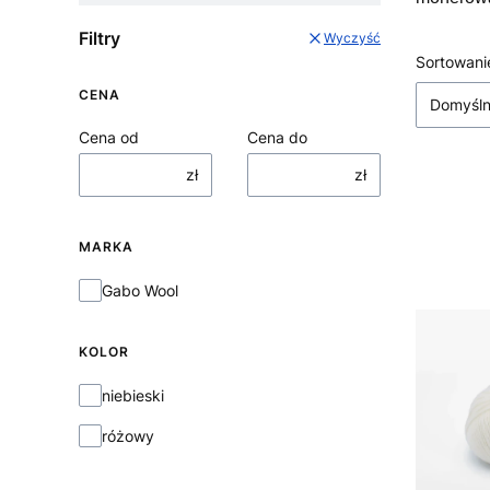
Filtry
Wyczyść
Lista
Sortowani
CENA
Domyśl
Cena od
Cena do
zł
zł
MARKA
Marka
Gabo Wool
KOLOR
KOLOR
niebieski
różowy