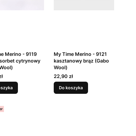
e Merino - 9119
My Time Merino - 9121
/ sorbet cytrynowy
kasztanowy brąz (Gabo
Wool)
Wool)
Cena
zł
22,90 zł
oszyka
Do koszyka
er