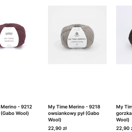
Merino - 9212
My Time Merino - 9218
My Tim
 (Gabo Wool)
owsiankowy pył (Gabo
gorzka
Wool)
Wool)
Cena
Cena
22,90 zł
22,90 