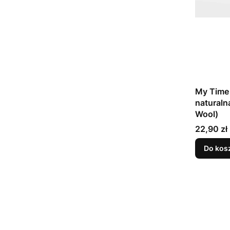
My Time 
naturaln
Wool)
Cena
22,90 zł
Do kos