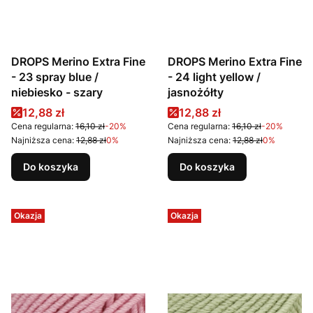
DROPS Merino Extra Fine
DROPS Merino Extra Fine
- 23 spray blue /
- 24 light yellow /
niebiesko - szary
jasnożółty
Cena promocyjna
Cena promocyjna
12,88 zł
12,88 zł
Cena regularna:
16,10 zł
-20%
Cena regularna:
16,10 zł
-20%
Najniższa cena:
12,88 zł
0%
Najniższa cena:
12,88 zł
0%
Do koszyka
Do koszyka
Okazja
Okazja