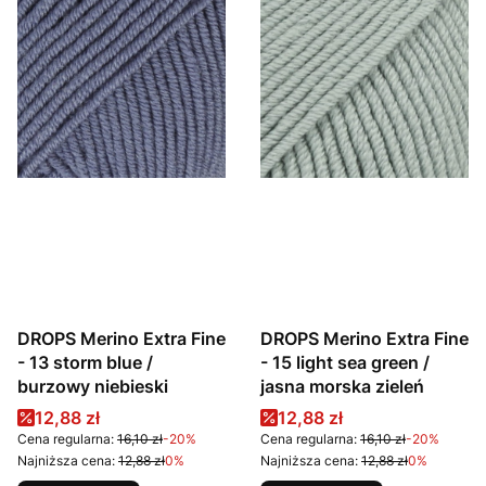
DROPS Merino Extra Fine
DROPS Merino Extra Fine
- 13 storm blue /
- 15 light sea green /
burzowy niebieski
jasna morska zieleń
Cena promocyjna
Cena promocyjna
12,88 zł
12,88 zł
Cena regularna:
16,10 zł
-20%
Cena regularna:
16,10 zł
-20%
Najniższa cena:
12,88 zł
0%
Najniższa cena:
12,88 zł
0%