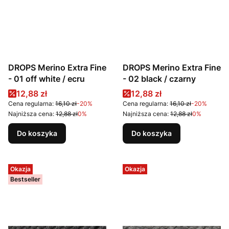
DROPS Merino Extra Fine
DROPS Merino Extra Fine
- 01 off white / ecru
- 02 black / czarny
Cena promocyjna
Cena promocyjna
12,88 zł
12,88 zł
Cena regularna:
16,10 zł
-20%
Cena regularna:
16,10 zł
-20%
Najniższa cena:
12,88 zł
0%
Najniższa cena:
12,88 zł
0%
Do koszyka
Do koszyka
Okazja
Okazja
Bestseller