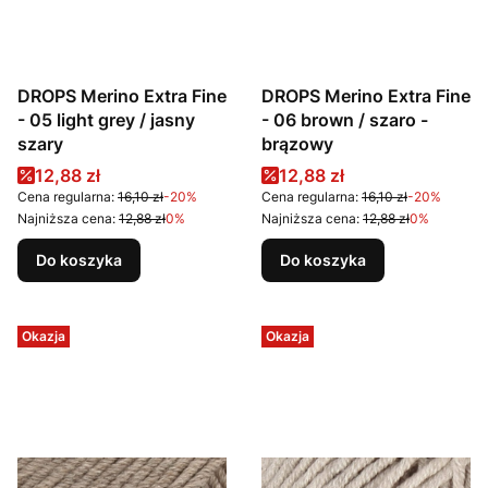
DROPS Merino Extra Fine
DROPS Merino Extra Fine
- 05 light grey / jasny
- 06 brown / szaro -
szary
brązowy
Cena promocyjna
Cena promocyjna
12,88 zł
12,88 zł
Cena regularna:
16,10 zł
-20%
Cena regularna:
16,10 zł
-20%
Najniższa cena:
12,88 zł
0%
Najniższa cena:
12,88 zł
0%
Do koszyka
Do koszyka
Okazja
Okazja