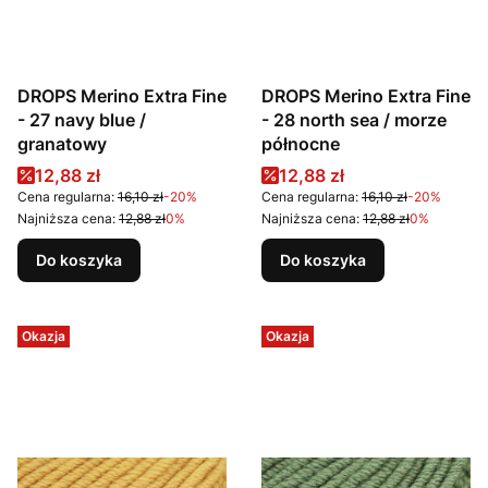
DROPS Merino Extra Fine
DROPS Merino Extra Fine
- 27 navy blue /
- 28 north sea / morze
granatowy
północne
Cena promocyjna
Cena promocyjna
12,88 zł
12,88 zł
Cena regularna:
16,10 zł
-20%
Cena regularna:
16,10 zł
-20%
Najniższa cena:
12,88 zł
0%
Najniższa cena:
12,88 zł
0%
Do koszyka
Do koszyka
Okazja
Okazja