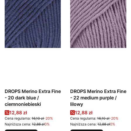
DROPS Merino Extra Fine
DROPS Merino Extra Fine
- 20 dark blue /
- 22 medium purple /
ciemnoniebieski
lilowy
Cena promocyjna
Cena promocyjna
12,88 zł
12,88 zł
Cena regularna:
16,10 zł
-20%
Cena regularna:
16,10 zł
-20%
Najniższa cena:
12,88 zł
0%
Najniższa cena:
12,88 zł
0%