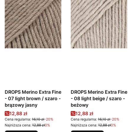
DROPS Merino Extra Fine
DROPS Merino Extra Fine
- 07 light brown / szaro -
- 08 light beige / szaro -
brązowy jasny
beżowy
Cena promocyjna
Cena promocyjna
12,88 zł
12,88 zł
Cena regularna:
16,10 zł
-20%
Cena regularna:
16,10 zł
-20%
Najniższa cena:
12,88 zł
0%
Najniższa cena:
12,88 zł
0%