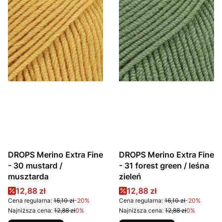
DROPS Merino Extra Fine
DROPS Merino Extra Fine
- 30 mustard /
- 31 forest green / leśna
musztarda
zieleń
Cena promocyjna
Cena promocyjna
12,88 zł
12,88 zł
Cena regularna:
16,10 zł
-20%
Cena regularna:
16,10 zł
-20%
Najniższa cena:
12,88 zł
0%
Najniższa cena:
12,88 zł
0%