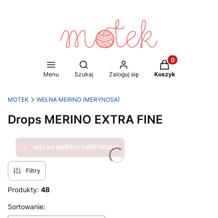
Produkty w koszy
Otwórz wyszukiwarkę
Menu
Szukaj
Zaloguj się
Koszyk
MOTEK
WEŁNA MERINO (MERYNOSA)
Drops MERINO EXTRA FINE
WEŁNA MERINO (MERYNOSA)
Filtry
Produkty:
48
Lista produktów
Sortowanie: