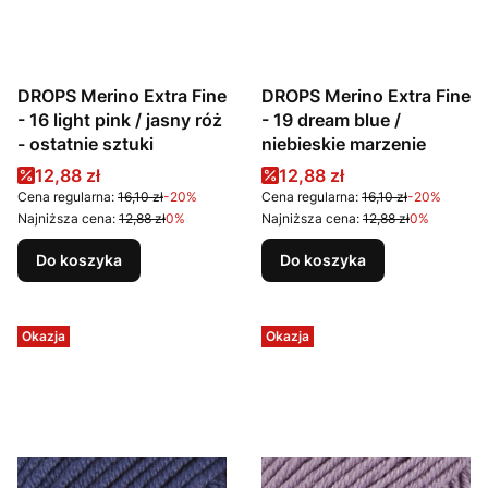
DROPS Merino Extra Fine
DROPS Merino Extra Fine
- 16 light pink / jasny róż
- 19 dream blue /
- ostatnie sztuki
niebieskie marzenie
Cena promocyjna
Cena promocyjna
12,88 zł
12,88 zł
Cena regularna:
16,10 zł
-20%
Cena regularna:
16,10 zł
-20%
Najniższa cena:
12,88 zł
0%
Najniższa cena:
12,88 zł
0%
Do koszyka
Do koszyka
Okazja
Okazja