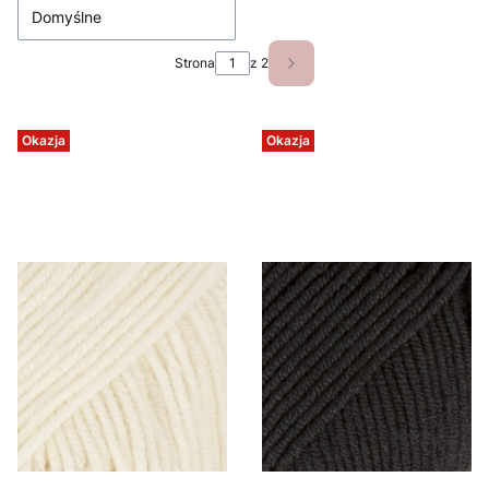
Domyślne
Strona
z 2
Następne produkty
Okazja
Okazja