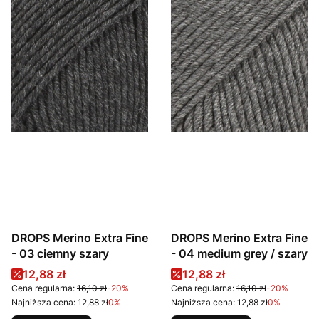
DROPS Merino Extra Fine
DROPS Merino Extra Fine
- 03 ciemny szary
- 04 medium grey / szary
Cena promocyjna
Cena promocyjna
12,88 zł
12,88 zł
Cena regularna:
16,10 zł
-20%
Cena regularna:
16,10 zł
-20%
Najniższa cena:
12,88 zł
0%
Najniższa cena:
12,88 zł
0%