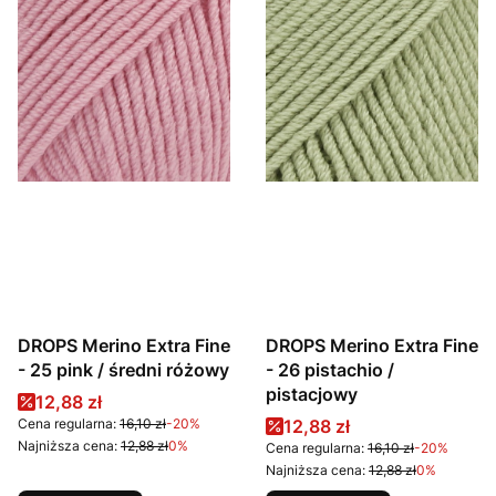
DROPS Merino Extra Fine
DROPS Merino Extra Fine
- 25 pink / średni różowy
- 26 pistachio /
pistacjowy
Cena promocyjna
12,88 zł
Cena promocyjna
Cena regularna:
16,10 zł
-20%
12,88 zł
Najniższa cena:
12,88 zł
0%
Cena regularna:
16,10 zł
-20%
Najniższa cena:
12,88 zł
0%