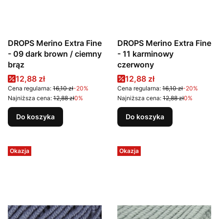
DROPS Merino Extra Fine
DROPS Merino Extra Fine
- 09 dark brown / ciemny
- 11 karminowy
brąz
czerwony
Cena promocyjna
Cena promocyjna
12,88 zł
12,88 zł
Cena regularna:
16,10 zł
-20%
Cena regularna:
16,10 zł
-20%
Najniższa cena:
12,88 zł
0%
Najniższa cena:
12,88 zł
0%
Do koszyka
Do koszyka
Okazja
Okazja