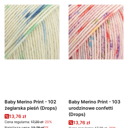
Baby Merino Print - 102
Baby Merino Print - 103
żeglarska pieśń (Drops)
urodzinowe confetti
(Drops)
Cena promocyjna
13,76 zł
Cena promocyjna
Cena regularna:
17,20 zł
-20%
13,76 zł
Najniższa cena:
13,76 zł
0%