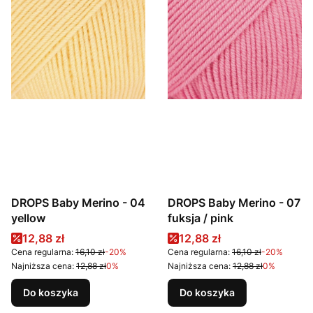
DROPS Baby Merino - 04
DROPS Baby Merino - 07
yellow
fuksja / pink
Cena promocyjna
Cena promocyjna
12,88 zł
12,88 zł
Cena regularna:
16,10 zł
-20%
Cena regularna:
16,10 zł
-20%
Najniższa cena:
12,88 zł
0%
Najniższa cena:
12,88 zł
0%
Do koszyka
Do koszyka