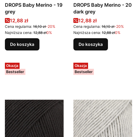
DROPS Baby Merino - 19
DROPS Baby Merino - 20
grey
dark grey
Cena promocyjna
Cena promocyjna
12,88 zł
12,88 zł
Cena regularna:
16,10 zł
-20%
Cena regularna:
16,10 zł
-20%
Najniższa cena:
12,88 zł
0%
Najniższa cena:
12,88 zł
0%
Do koszyka
Do koszyka
Okazja
Okazja
Bestseller
Bestseller