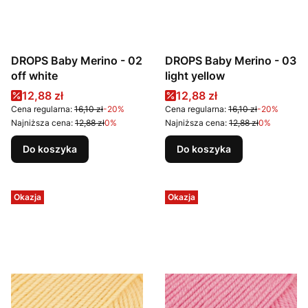
DROPS Baby Merino - 02
DROPS Baby Merino - 03
off white
light yellow
Cena promocyjna
Cena promocyjna
12,88 zł
12,88 zł
Cena regularna:
16,10 zł
-20%
Cena regularna:
16,10 zł
-20%
Najniższa cena:
12,88 zł
0%
Najniższa cena:
12,88 zł
0%
Do koszyka
Do koszyka
Okazja
Okazja