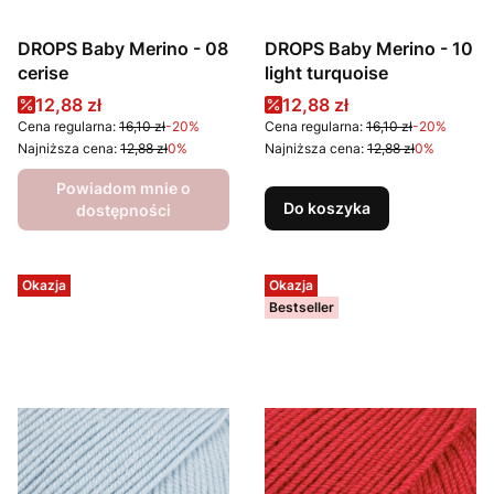
DROPS Baby Merino - 08
DROPS Baby Merino - 10
cerise
light turquoise
Cena promocyjna
Cena promocyjna
12,88 zł
12,88 zł
Cena regularna:
16,10 zł
-20%
Cena regularna:
16,10 zł
-20%
Najniższa cena:
12,88 zł
0%
Najniższa cena:
12,88 zł
0%
Powiadom mnie o
Do koszyka
dostępności
Okazja
Okazja
Bestseller