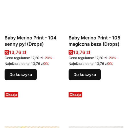
Baby Merino Print - 104
Baby Merino Print - 105
senny pył (Drops)
magiczna beza (Drops)
Cena promocyjna
Cena promocyjna
13,76 zł
13,76 zł
Cena regularna:
17,20 zł
-20%
Cena regularna:
17,20 zł
-20%
Najniższa cena:
13,76 zł
0%
Najniższa cena:
13,76 zł
0%
Do koszyka
Do koszyka
Okazja
Okazja