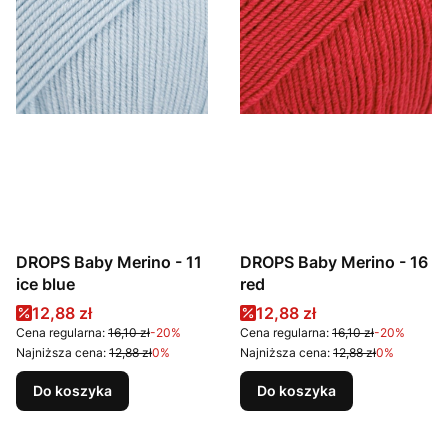
DROPS Baby Merino - 11
DROPS Baby Merino - 16
ice blue
red
Cena promocyjna
Cena promocyjna
12,88 zł
12,88 zł
Cena regularna:
16,10 zł
-20%
Cena regularna:
16,10 zł
-20%
Najniższa cena:
12,88 zł
0%
Najniższa cena:
12,88 zł
0%
Do koszyka
Do koszyka