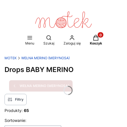
Produkty w koszy
Otwórz wyszukiwarkę
Menu
Szukaj
Zaloguj się
Koszyk
MOTEK
WEŁNA MERINO (MERYNOSA)
Drops BABY MERINO
WEŁNA MERINO (MERYNOSA)
Filtry
Produkty:
65
Lista produktów
Sortowanie: