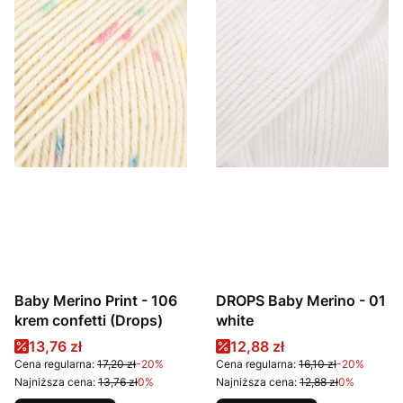
Baby Merino Print - 106
DROPS Baby Merino - 01
krem confetti (Drops)
white
Cena promocyjna
Cena promocyjna
13,76 zł
12,88 zł
Cena regularna:
17,20 zł
-20%
Cena regularna:
16,10 zł
-20%
Najniższa cena:
13,76 zł
0%
Najniższa cena:
12,88 zł
0%