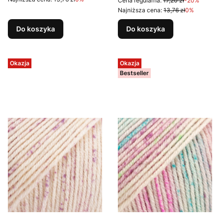
Cena regularna:
17,20 zł
-20%
Najniższa cena:
13,76 zł
0%
Do koszyka
Do koszyka
Okazja
Okazja
Bestseller