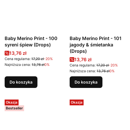
Baby Merino Print - 100
Baby Merino Print - 101
syreni śpiew (Drops)
jagody & śmietanka
(Drops)
Cena promocyjna
13,76 zł
Cena promocyjna
Cena regularna:
17,20 zł
-20%
13,76 zł
Najniższa cena:
13,76 zł
0%
Cena regularna:
17,20 zł
-20%
Najniższa cena:
13,76 zł
0%
Do koszyka
Do koszyka
Okazja
Okazja
Bestseller