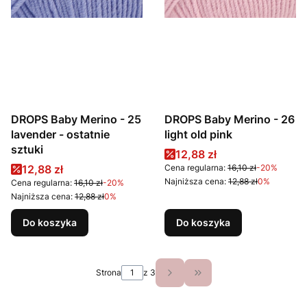
DROPS Baby Merino - 25
DROPS Baby Merino - 26
lavender - ostatnie
light old pink
sztuki
Cena promocyjna
12,88 zł
Cena promocyjna
12,88 zł
Cena regularna:
16,10 zł
-20%
Najniższa cena:
12,88 zł
0%
Cena regularna:
16,10 zł
-20%
Najniższa cena:
12,88 zł
0%
Do koszyka
Do koszyka
Strona
z 3
Przejdź do ostatniej st