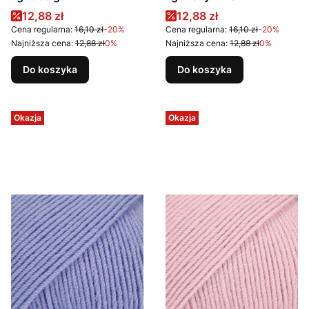
Cena promocyjna
Cena promocyjna
12,88 zł
12,88 zł
Cena regularna:
16,10 zł
-20%
Cena regularna:
16,10 zł
-20%
Najniższa cena:
12,88 zł
0%
Najniższa cena:
12,88 zł
0%
Do koszyka
Do koszyka
Okazja
Okazja