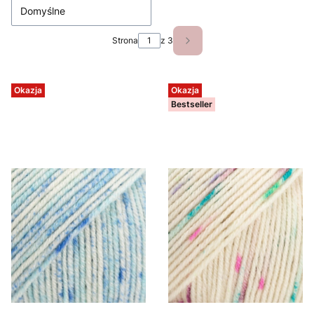
Domyślne
Strona
z 3
Następne produkty
Okazja
Okazja
Bestseller