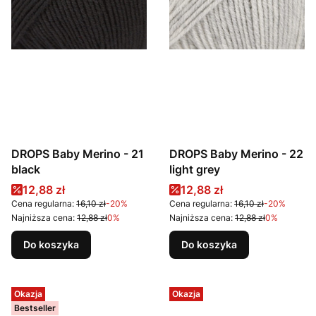
DROPS Baby Merino - 21
DROPS Baby Merino - 22
black
light grey
Cena promocyjna
Cena promocyjna
12,88 zł
12,88 zł
Cena regularna:
16,10 zł
-20%
Cena regularna:
16,10 zł
-20%
Najniższa cena:
12,88 zł
0%
Najniższa cena:
12,88 zł
0%
Do koszyka
Do koszyka
Okazja
Okazja
Bestseller