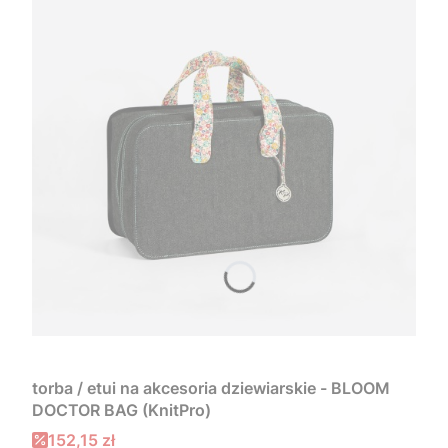
torba / etui na akcesoria dziewiarskie - BLOOM
DOCTOR BAG (KnitPro)
Cena promocyjna
152,15 zł