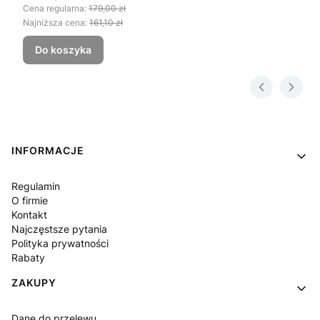
Cena regularna:
179,00 zł
Najniższa cena:
161,10 zł
Do koszyka
Linki w stopce
INFORMACJE
Regulamin
O firmie
Kontakt
Najczęstsze pytania
Polityka prywatności
Rabaty
ZAKUPY
Dane do przelewu