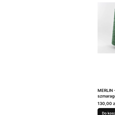
MERLIN -
szmarag
Cena
130,00 z
Do kos