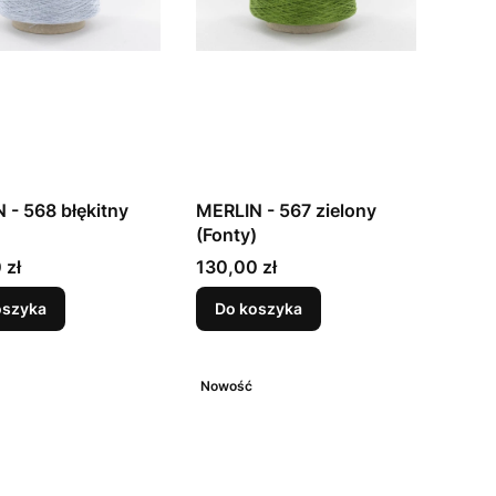
 - 568 błękitny
MERLIN - 567 zielony
)
(Fonty)
Cena
 zł
130,00 zł
oszyka
Do koszyka
Nowość