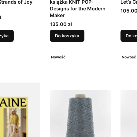
Strands of Joy
książka KNIT POP:
Let’s C
Designs for the Modern
Cena
105,00
Maker
ł
Cena
135,00 zł
zyka
Do koszyka
Do k
Nowość
Nowość