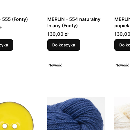
 555 (Fonty)
MERLIN - 554 naturalny
MERLIN
lniany (Fonty)
popiela
ł
Cena
Cena
130,00 zł
130,00
zyka
Do koszyka
Do k
Nowość
Nowość