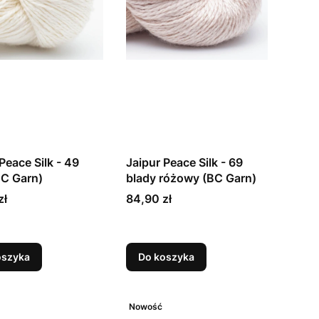
Peace Silk - 49
Jaipur Peace Silk - 69
BC Garn)
blady różowy (BC Garn)
Cena
zł
84,90 zł
oszyka
Do koszyka
Nowość