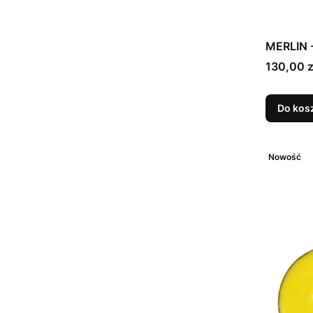
MERLIN -
Cena
130,00 z
Do kos
Nowość