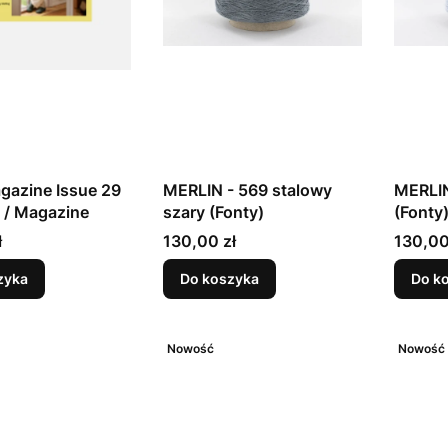
gazine Issue 29
MERLIN - 569 stalowy
MERLIN
h / Magazine
szary (Fonty)
(Fonty
Cena
Cena
ł
130,00 zł
130,00
zyka
Do koszyka
Do k
Nowość
Nowość