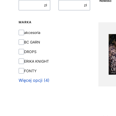
Nowość
zł
zł
MARKA
Marka
akcesoria
BC GARN
DROPS
ERIKA KNIGHT
FONTY
Więcej opcji (4)