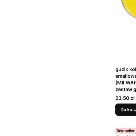
guzik k
emaliowa
(MILWAR
zestaw 
Cena
23,50 zł
Do kos
Bestseller