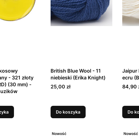
okosowy
British Blue Wool - 11
Jaipur 
ny - 321 złoty
niebieski (Erika Knight)
ecru (
D) (30 mm) -
Cena
Cena
25,00 zł
84,90 
guzików
zyka
Do koszyka
Do k
Nowość
Nowość