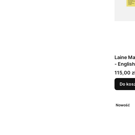
Laine Ma
- Englis
Cena
115,00 z
Do kos
Nowość