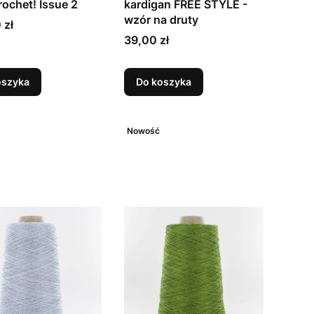
rochet! Issue 2
kardigan FREE STYLE -
wzór na druty
 zł
Cena
39,00 zł
oszyka
Do koszyka
Nowość