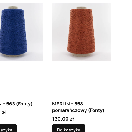
 - 563 (Fonty)
MERLIN - 558
pomarańczowy (Fonty)
 zł
Cena
130,00 zł
oszyka
Do koszyka