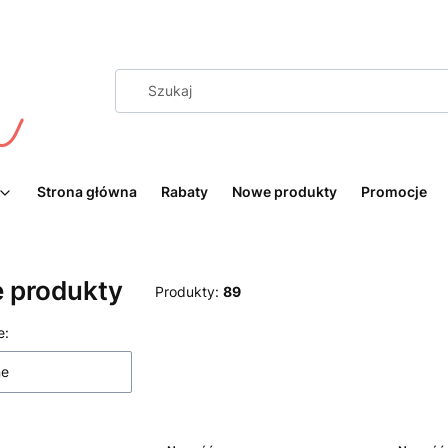
Strona główna
Rabaty
Nowe produkty
Promocje
 produkty
Produkty:
89
 produktów
e:
ne