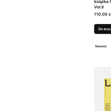
książka 
Vol.II
Cena
110,00 z
Do kos
Nowość