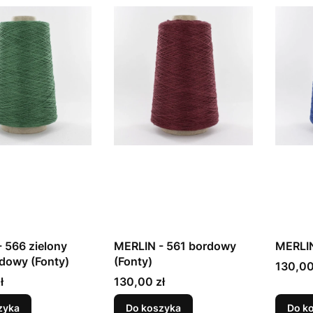
 566 zielony
MERLIN - 561 bordowy
MERLIN
dowy (Fonty)
(Fonty)
Cena
130,00
Cena
ł
130,00 zł
zyka
Do koszyka
Do k