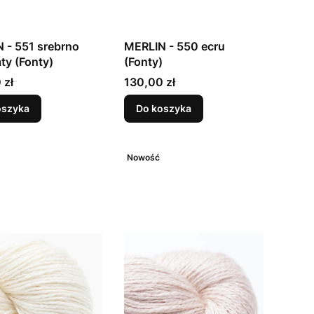
 - 551 srebrno
MERLIN - 550 ecru
ty (Fonty)
(Fonty)
Cena
 zł
130,00 zł
oszyka
Do koszyka
Nowość