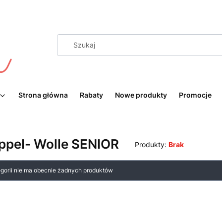
Strona główna
Rabaty
Nowe produkty
Promocje
ppel- Wolle SENIOR
Produkty:
Brak
 produktów
egorii nie ma obecnie żadnych produktów